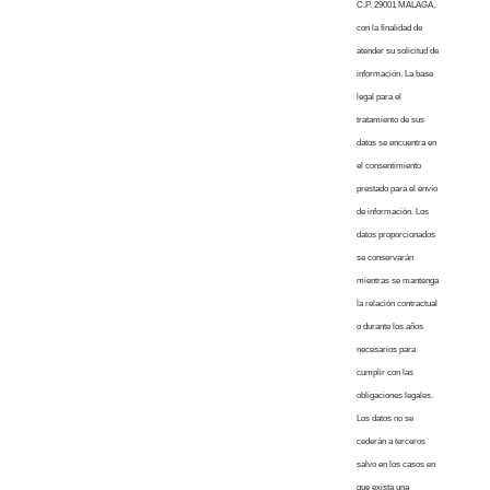
C.P. 29001 MALAGA,
con la finalidad de
atender su solicitud de
información. La base
legal para el
tratamiento de sus
datos se encuentra en
el consentimiento
prestado para el envío
de información. Los
datos proporcionados
se conservarán
mientras se mantenga
la relación contractual
o durante los años
necesarios para
cumplir con las
obligaciones legales.
Los datos no se
cederán a terceros
salvo en los casos en
que exista una