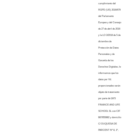
cumplimiento del
RGPD (UE) 2016/679
del Parlamento
Europeo y del Consejo
de 27 de abril de 2016
y la LO 3/2018 de 5 de
diciembre de
Protección de Datos
Personales y de
Garantía de los
Derechos Digitales, le
informamos que los
datos por Vd.
proporcionados serán
objeto de tratamiento
por parte de LWS
FINANCE AND LIFE
SCHOOL SL con CIF
B67855882 y domicilio
C/ DUQUESA DE
PARCENT Nº 8, 1º,