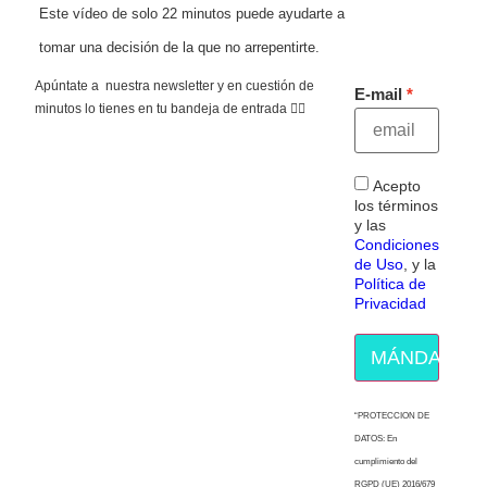
Este vídeo de solo 22 minutos puede ayudarte a
tomar una decisión de la que no arrepentirte.
Apúntate a nuestra newsletter y en cuestión de
E-mail
minutos lo tienes en tu bandeja de entrada 👇🏻
Acepto
los términos
y las
Condiciones
de Uso
, y la
Política de
Privacidad
MÁNDAME E
“PROTECCION DE
DATOS: En
cumplimiento del
RGPD (UE) 2016/679