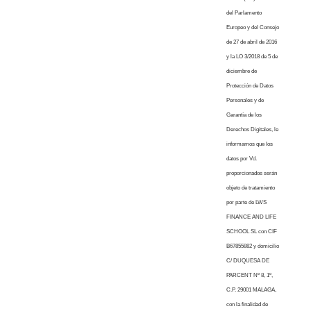
del Parlamento
Europeo y del Consejo
de 27 de abril de 2016
y la LO 3/2018 de 5 de
diciembre de
Protección de Datos
Personales y de
Garantía de los
Derechos Digitales, le
informamos que los
datos por Vd.
proporcionados serán
objeto de tratamiento
por parte de LWS
FINANCE AND LIFE
SCHOOL SL con CIF
B67855882 y domicilio
C/ DUQUESA DE
PARCENT Nº 8, 1º,
C.P. 29001 MALAGA,
con la finalidad de