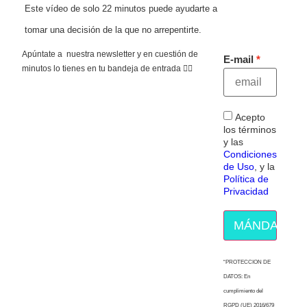
Este vídeo de solo 22 minutos puede ayudarte a
tomar una decisión de la que no arrepentirte.
Apúntate a nuestra newsletter y en cuestión de
E-mail
minutos lo tienes en tu bandeja de entrada 👇🏻
Acepto
los términos
y las
Condiciones
de Uso
, y la
Política de
Privacidad
MÁNDAME E
“PROTECCION DE
DATOS: En
cumplimiento del
RGPD (UE) 2016/679