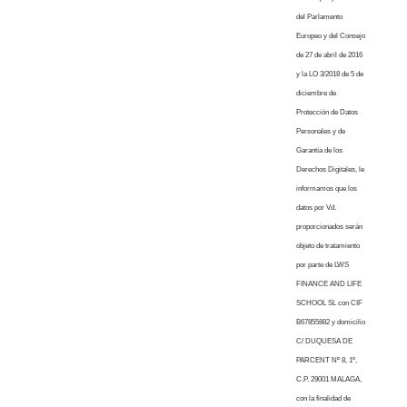
del Parlamento
Europeo y del Consejo
de 27 de abril de 2016
y la LO 3/2018 de 5 de
diciembre de
Protección de Datos
Personales y de
Garantía de los
Derechos Digitales, le
informamos que los
datos por Vd.
proporcionados serán
objeto de tratamiento
por parte de LWS
FINANCE AND LIFE
SCHOOL SL con CIF
B67855882 y domicilio
C/ DUQUESA DE
PARCENT Nº 8, 1º,
C.P. 29001 MALAGA,
con la finalidad de