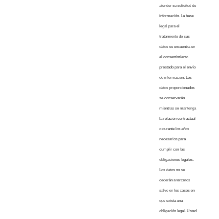
atender su solicitud de
información. La base
legal para el
tratamiento de sus
datos se encuentra en
el consentimiento
prestado para el envío
de información. Los
datos proporcionados
se conservarán
mientras se mantenga
la relación contractual
o durante los años
necesarios para
cumplir con las
obligaciones legales.
Los datos no se
cederán a terceros
salvo en los casos en
que exista una
obligación legal. Usted