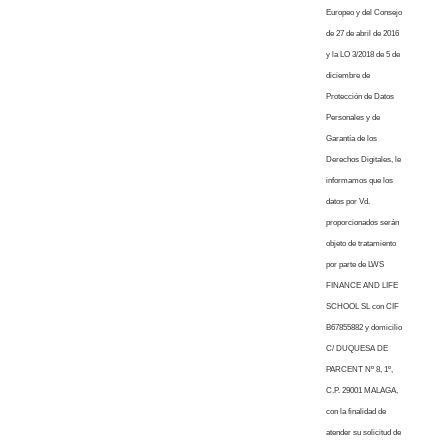
Europeo y del Consejo
de 27 de abril de 2016
y la LO 3/2018 de 5 de
diciembre de
Protección de Datos
Personales y de
Garantía de los
Derechos Digitales, le
informamos que los
datos por Vd.
proporcionados serán
objeto de tratamiento
por parte de LWS
FINANCE AND LIFE
SCHOOL SL con CIF
B67855882 y domicilio
C/ DUQUESA DE
PARCENT Nº 8, 1º,
C.P. 29001 MALAGA,
con la finalidad de
atender su solicitud de