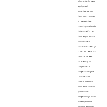
información. La base
legal para el
tratamiento de sus
datos se encuentra en
el consentimiento
prestado para el envío
de información. Los
datos proporcionados
se conservarán
mientras se mantenga
la relación contractual
o durante los años
necesarios para
cumplir con las
obligaciones legales.
Los datos no se
cederán a terceros
salvo en los casos en
que exista una
obligación legal. Usted
puede ejercer sus
derechos de acceso,