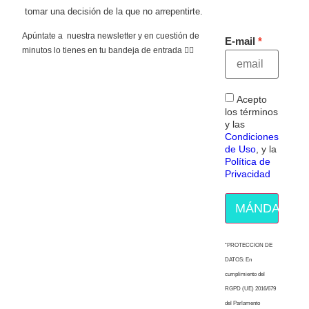
tomar una decisión de la que no arrepentirte.
Apúntate a nuestra newsletter y en cuestión de
E-mail
minutos lo tienes en tu bandeja de entrada 👇🏻
Acepto
los términos
y las
Condiciones
de Uso
, y la
Política de
Privacidad
MÁNDAME E
“PROTECCION DE
DATOS: En
cumplimiento del
RGPD (UE) 2016/679
del Parlamento