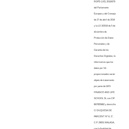
RGPD (UE) 2016/679
del Parlamento
Europeo y del Consejo
de 27 de abril de 2016
y la LO 3/2018 de 5 de
diciembre de
Protección de Datos
Personales y de
Garantía de los
Derechos Digitales, le
informamos que los
datos por Vd.
proporcionados serán
objeto de tratamiento
por parte de LWS
FINANCE AND LIFE
SCHOOL SL con CIF
B67855882 y domicilio
C/ DUQUESA DE
PARCENT Nº 8, 1º,
C.P. 29001 MALAGA,
con la finalidad de