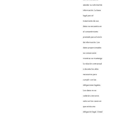
atender su solicitud de
información. La base
legal para el
tratamiento de sus
datos se encuentra en
el consentimiento
prestado para el envío
de información. Los
datos proporcionados
se conservarán
mientras se mantenga
la relación contractual
o durante los años
necesarios para
cumplir con las
obligaciones legales.
Los datos no se
cederán a terceros
salvo en los casos en
que exista una
obligación legal. Usted