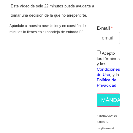
Este vídeo de solo 22 minutos puede ayudarte a
tomar una decisión de la que no arrepentirte.
Apúntate a nuestra newsletter y en cuestión de
E-mail
minutos lo tienes en tu bandeja de entrada 👇🏻
Acepto
los términos
y las
Condiciones
de Uso
, y la
Política de
Privacidad
MÁNDAME E
“PROTECCION DE
DATOS: En
cumplimiento del