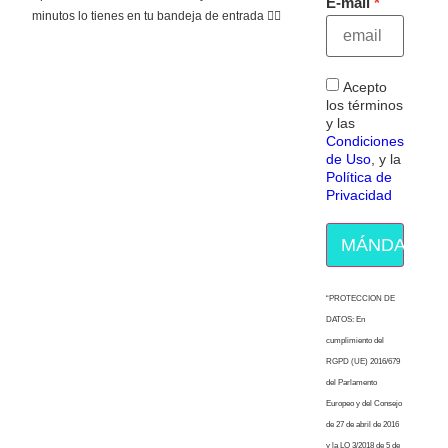
E-mail
minutos lo tienes en tu bandeja de entrada 👇🏻
Acepto
los términos
y las
Condiciones
de Uso
, y la
Política de
Privacidad
MÁNDAME E
“PROTECCION DE
DATOS: En
cumplimiento del
RGPD (UE) 2016/679
del Parlamento
Europeo y del Consejo
de 27 de abril de 2016
y la LO 3/2018 de 5 de