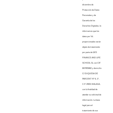
diciembre de
Protección de Datos
Personales y de
Garantía de los
Derechos Digitales, le
informamos que los
datos por Vd.
proporcionados serán
objeto de tratamiento
por parte de LWS
FINANCE AND LIFE
SCHOOL SL con CIF
B67855882 y domicilio
C/ DUQUESA DE
PARCENT Nº 8, 1º,
C.P. 29001 MALAGA,
con la finalidad de
atender su solicitud de
información. La base
legal para el
tratamiento de sus