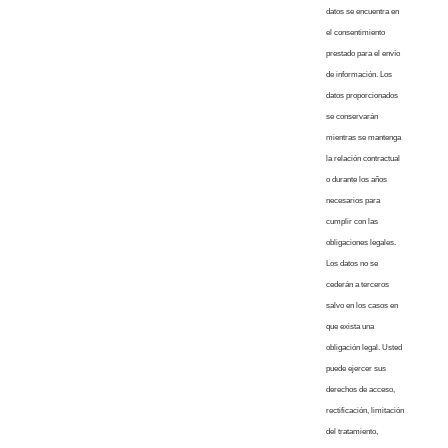
datos se encuentra en
el consentimiento
prestado para el envío
de información. Los
datos proporcionados
se conservarán
mientras se mantenga
la relación contractual
o durante los años
necesarios para
cumplir con las
obligaciones legales.
Los datos no se
cederán a terceros
salvo en los casos en
que exista una
obligación legal. Usted
puede ejercer sus
derechos de acceso,
rectificación, limitación
del tratamiento,