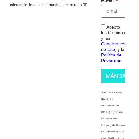
E-mail
minutos lo tienes en tu bandeja de entrada 👇🏻
Acepto
los términos
y las
Condiciones
de Uso
, y la
Política de
Privacidad
MÁNDAME E
“PROTECCION DE
DATOS: En
cumplimiento del
RGPD (UE) 2016/679
del Parlamento
Europeo y del Consejo
de 27 de abril de 2016
y la LO 3/2018 de 5 de