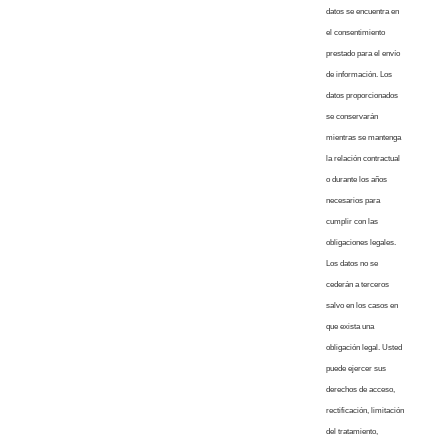
datos se encuentra en
el consentimiento
prestado para el envío
de información. Los
datos proporcionados
se conservarán
mientras se mantenga
la relación contractual
o durante los años
necesarios para
cumplir con las
obligaciones legales.
Los datos no se
cederán a terceros
salvo en los casos en
que exista una
obligación legal. Usted
puede ejercer sus
derechos de acceso,
rectificación, limitación
del tratamiento,