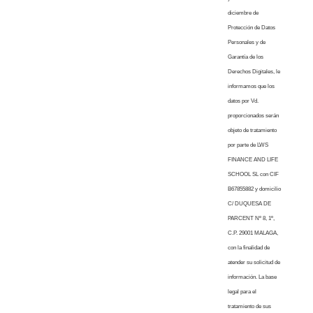
diciembre de
Protección de Datos
Personales y de
Garantía de los
Derechos Digitales, le
informamos que los
datos por Vd.
proporcionados serán
objeto de tratamiento
por parte de LWS
FINANCE AND LIFE
SCHOOL SL con CIF
B67855882 y domicilio
C/ DUQUESA DE
PARCENT Nº 8, 1º,
C.P. 29001 MALAGA,
con la finalidad de
atender su solicitud de
información. La base
legal para el
tratamiento de sus