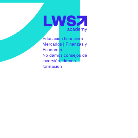
Educación financiera |
Mercados | Finanzas y
Economía
No damos consejos de
inversión, damos
formación