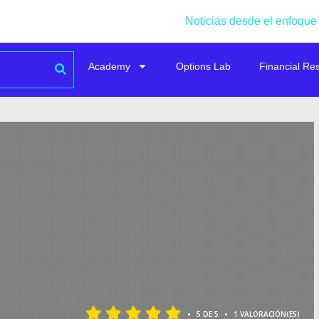
Noticias desde el enfoque
Academy
Options Lab
Financial Re
•
•
5 DE 5
1 VALORACIÓN(ES)