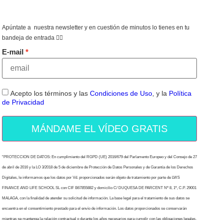
Apúntate a nuestra newsletter y en cuestión de minutos lo tienes en tu
bandeja de entrada 👇🏻
E-mail
Acepto los términos y las
Condiciones de Uso
, y la
Política
de Privacidad
MÁNDAME EL VÍDEO GRATIS
“PROTECCION DE DATOS: En cumplimiento del RGPD (UE) 2016/679 del Parlamento Europeo y del Consejo de 27
de abril de 2016 y la LO 3/2018 de 5 de diciembre de Protección de Datos Personales y de Garantía de los Derechos
Digitales, le informamos que los datos por Vd. proporcionados serán objeto de tratamiento por parte de LWS
FINANCE AND LIFE SCHOOL SL con CIF B67855882 y domicilio C/ DUQUESA DE PARCENT Nº 8, 1º, C.P. 29001
MALAGA, con la finalidad de atender su solicitud de información. La base legal para el tratamiento de sus datos se
encuentra en el consentimiento prestado para el envío de información. Los datos proporcionados se conservarán
mientras se mantenga la relación contractual o durante los años necesarios para cumplir con las obligaciones legales.