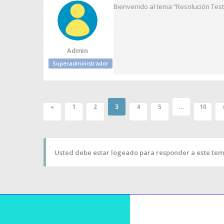
Bienvenido al tema “Resolución Test
Admin
Superadministrador
3
…
«
1
2
4
5
10
Usted debe estar logeado para responder a este tem