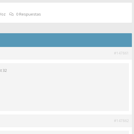
Voz
0 Respuestas
#147861
t 32
#147862