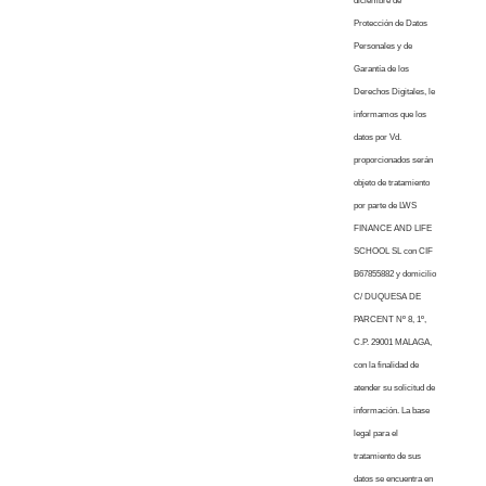
diciembre de
Protección de Datos
Personales y de
Garantía de los
Derechos Digitales, le
informamos que los
datos por Vd.
proporcionados serán
objeto de tratamiento
por parte de LWS
FINANCE AND LIFE
SCHOOL SL con CIF
B67855882 y domicilio
C/ DUQUESA DE
PARCENT Nº 8, 1º,
C.P. 29001 MALAGA,
con la finalidad de
atender su solicitud de
información. La base
legal para el
tratamiento de sus
datos se encuentra en