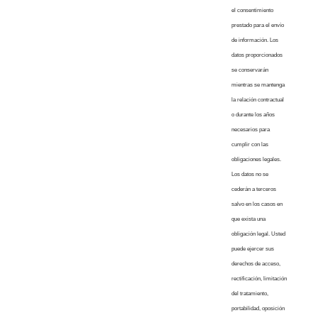
el consentimiento
prestado para el envío
de información. Los
datos proporcionados
se conservarán
mientras se mantenga
la relación contractual
o durante los años
necesarios para
cumplir con las
obligaciones legales.
Los datos no se
cederán a terceros
salvo en los casos en
que exista una
obligación legal. Usted
puede ejercer sus
derechos de acceso,
rectificación, limitación
del tratamiento,
portabilidad, oposición