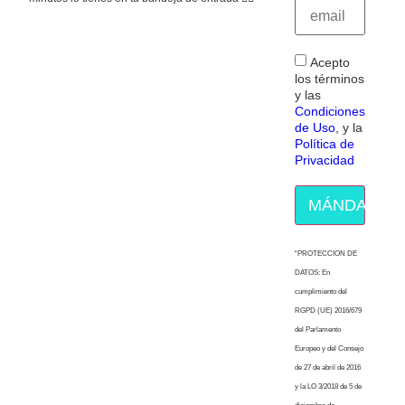
Acepto
los términos
y las
Condiciones
de Uso
, y la
Política de
Privacidad
MÁNDAME E
“PROTECCION DE
DATOS: En
cumplimiento del
RGPD (UE) 2016/679
del Parlamento
Europeo y del Consejo
de 27 de abril de 2016
y la LO 3/2018 de 5 de