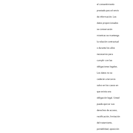
el consentimiento
prestado para el envío
de información. Los
datos proporcionados
se conservarán
mientras se mantenga
la relación contractual
o durante los años
necesarios para
cumplir con las
obligaciones legales.
Los datos no se
cederán a terceros
salvo en los casos en
que exista una
obligación legal. Usted
puede ejercer sus
derechos de acceso,
rectificación, limitación
del tratamiento,
portabilidad, oposición