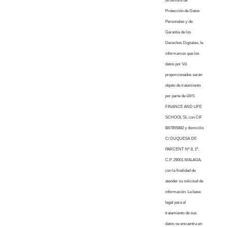
diciembre de
Protección de Datos
Personales y de
Garantía de los
Derechos Digitales, le
informamos que los
datos por Vd.
proporcionados serán
objeto de tratamiento
por parte de LWS
FINANCE AND LIFE
SCHOOL SL con CIF
B67855882 y domicilio
C/ DUQUESA DE
PARCENT Nº 8, 1º,
C.P. 29001 MALAGA,
con la finalidad de
atender su solicitud de
información. La base
legal para el
tratamiento de sus
datos se encuentra en