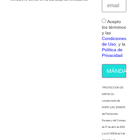
Acepto
los términos
y las
Condiciones
de Uso
, y la
Política de
Privacidad
MÁNDAME E
“PROTECCION DE
DATOS: En
cumplimiento del
RGPD (UE) 2016/679
del Parlamento
Europeo y del Consejo
de 27 de abril de 2016
y la LO 3/2018 de 5 de