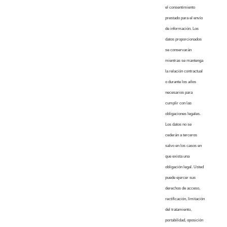
el consentimiento
prestado para el envío
de información. Los
datos proporcionados
se conservarán
mientras se mantenga
la relación contractual
o durante los años
necesarios para
cumplir con las
obligaciones legales.
Los datos no se
cederán a terceros
salvo en los casos en
que exista una
obligación legal. Usted
puede ejercer sus
derechos de acceso,
rectificación, limitación
del tratamiento,
portabilidad, oposición