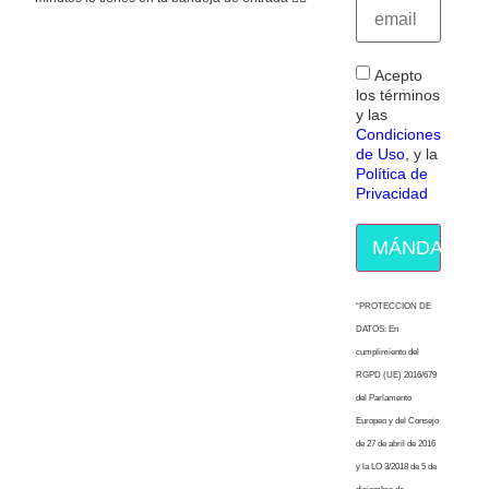
Acepto
los términos
y las
Condiciones
de Uso
, y la
Política de
Privacidad
MÁNDAME E
“PROTECCION DE
DATOS: En
cumplimiento del
RGPD (UE) 2016/679
del Parlamento
Europeo y del Consejo
de 27 de abril de 2016
y la LO 3/2018 de 5 de