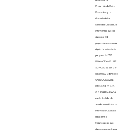
diciembre de
Protección de Datos
Personales y de
Garantía de los
Derechos Digitales, le
informamos que los
datos por Vd.
proporcionados serán
objeto de tratamiento
por parte de LWS
FINANCE AND LIFE
SCHOOL SL con CIF
B67855882 y domicilio
C/ DUQUESA DE
PARCENT Nº 8, 1º,
C.P. 29001 MALAGA,
con la finalidad de
atender su solicitud de
información. La base
legal para el
tratamiento de sus
datos se encuentra en