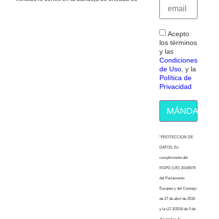
Acepto
los términos
y las
Condiciones
de Uso
, y la
Política de
Privacidad
MÁNDAME E
“PROTECCION DE
DATOS: En
cumplimiento del
RGPD (UE) 2016/679
del Parlamento
Europeo y del Consejo
de 27 de abril de 2016
y la LO 3/2018 de 5 de