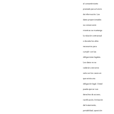
el consentimiento
prestado para el envío
de información. Los
datos proporcionados
se conservarán
mientras se mantenga
la relación contractual
o durante los años
necesarios para
cumplir con las
obligaciones legales.
Los datos no se
cederán a terceros
salvo en los casos en
que exista una
obligación legal. Usted
puede ejercer sus
derechos de acceso,
rectificación, limitación
del tratamiento,
portabilidad, oposición