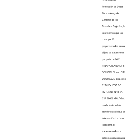
diciembre de
Protección de Datos
Personales y de
Garantía de los
Derechos Digitales, le
informamos que los
datos por Vd.
proporcionados serán
objeto de tratamiento
por parte de LWS
FINANCE AND LIFE
SCHOOL SL con CIF
B67855882 y domicilio
C/ DUQUESA DE
PARCENT Nº 8, 1º,
C.P. 29001 MALAGA,
con la finalidad de
atender su solicitud de
información. La base
legal para el
tratamiento de sus
datos se encuentra en