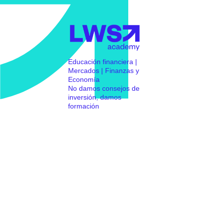
Educación financiera |
Mercados | Finanzas y
Economía
No damos consejos de
inversión, damos
formación