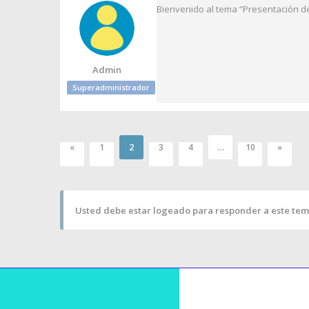
Bienvenido al tema “Presentación de
Admin
Superadministrador
2
…
«
1
3
4
10
»
Usted debe estar logeado para responder a este tem