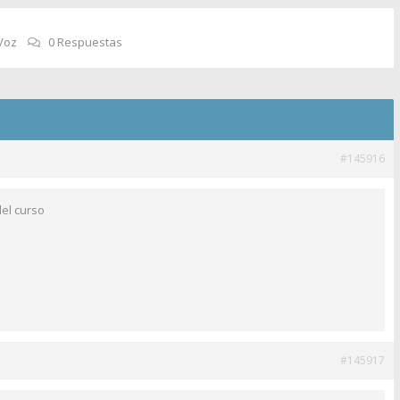
Voz
0 Respuestas
#145916
el curso
#145917