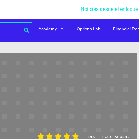
Noticias desde el enfoque
Academy
Options Lab
Financial Re
•
•
5 DE 5
1 VALORACIÓN(ES)