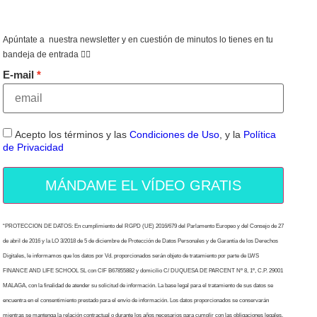
Apúntate a nuestra newsletter y en cuestión de minutos lo tienes en tu
bandeja de entrada 👇🏻
E-mail
Acepto los términos y las
Condiciones de Uso
, y la
Política
de Privacidad
MÁNDAME EL VÍDEO GRATIS
“PROTECCION DE DATOS: En cumplimiento del RGPD (UE) 2016/679 del Parlamento Europeo y del Consejo de 27
de abril de 2016 y la LO 3/2018 de 5 de diciembre de Protección de Datos Personales y de Garantía de los Derechos
Digitales, le informamos que los datos por Vd. proporcionados serán objeto de tratamiento por parte de LWS
FINANCE AND LIFE SCHOOL SL con CIF B67855882 y domicilio C/ DUQUESA DE PARCENT Nº 8, 1º, C.P. 29001
MALAGA, con la finalidad de atender su solicitud de información. La base legal para el tratamiento de sus datos se
encuentra en el consentimiento prestado para el envío de información. Los datos proporcionados se conservarán
mientras se mantenga la relación contractual o durante los años necesarios para cumplir con las obligaciones legales.