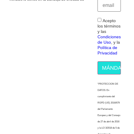
Acepto
los términos
y las
Condiciones
de Uso
, y la
Política de
Privacidad
MÁNDAME E
“PROTECCION DE
DATOS: En
cumplimiento del
RGPD (UE) 2016/679
del Parlamento
Europeo y del Consejo
de 27 de abril de 2016
y la LO 3/2018 de 5 de