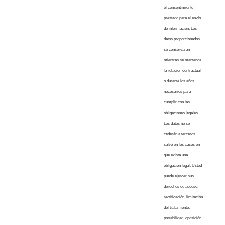
el consentimiento
prestado para el envío
de información. Los
datos proporcionados
se conservarán
mientras se mantenga
la relación contractual
o durante los años
necesarios para
cumplir con las
obligaciones legales.
Los datos no se
cederán a terceros
salvo en los casos en
que exista una
obligación legal. Usted
puede ejercer sus
derechos de acceso,
rectificación, limitación
del tratamiento,
portabilidad, oposición