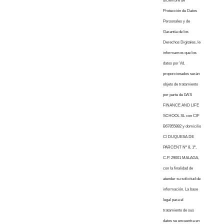
diciembre de
Protección de Datos
Personales y de
Garantía de los
Derechos Digitales, le
informamos que los
datos por Vd.
proporcionados serán
objeto de tratamiento
por parte de LWS
FINANCE AND LIFE
SCHOOL SL con CIF
B67855882 y domicilio
C/ DUQUESA DE
PARCENT Nº 8, 1º,
C.P. 29001 MALAGA,
con la finalidad de
atender su solicitud de
información. La base
legal para el
tratamiento de sus
datos se encuentra en