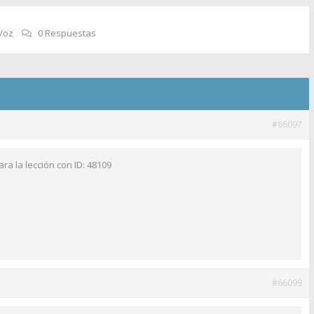
Voz
0 Respuestas
#66097
ra la lección con ID: 48109
#66099