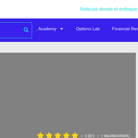
Noticias desde el enfoque
Academy
Options Lab
Financial Re
•
•
5 DE 5
1 VALORACIÓN(ES)