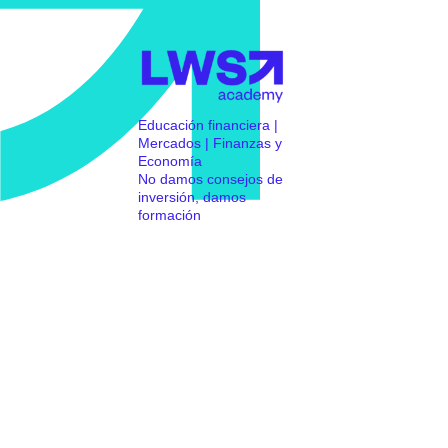
Educación financiera |
Mercados | Finanzas y
Economía
No damos consejos de
inversión, damos
formación