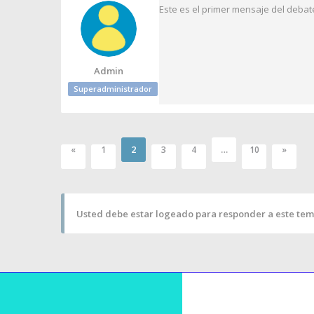
Este es el primer mensaje del debat
Admin
Superadministrador
2
…
«
1
3
4
10
»
Usted debe estar logeado para responder a este tem