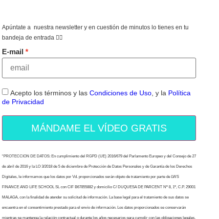
Apúntate a nuestra newsletter y en cuestión de minutos lo tienes en tu
bandeja de entrada 👇🏻
E-mail
Acepto los términos y las
Condiciones de Uso
, y la
Política
de Privacidad
MÁNDAME EL VÍDEO GRATIS
“PROTECCION DE DATOS: En cumplimiento del RGPD (UE) 2016/679 del Parlamento Europeo y del Consejo de 27
de abril de 2016 y la LO 3/2018 de 5 de diciembre de Protección de Datos Personales y de Garantía de los Derechos
Digitales, le informamos que los datos por Vd. proporcionados serán objeto de tratamiento por parte de LWS
FINANCE AND LIFE SCHOOL SL con CIF B67855882 y domicilio C/ DUQUESA DE PARCENT Nº 8, 1º, C.P. 29001
MALAGA, con la finalidad de atender su solicitud de información. La base legal para el tratamiento de sus datos se
encuentra en el consentimiento prestado para el envío de información. Los datos proporcionados se conservarán
mientras se mantenga la relación contractual o durante los años necesarios para cumplir con las obligaciones legales.