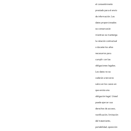
el consentimiento
prestado para el envío
de información. Los
datos proporcionados
se conservarán
mientras se mantenga
la relación contractual
o durante los años
necesarios para
cumplir con las
obligaciones legales.
Los datos no se
cederán a terceros
salvo en los casos en
que exista una
obligación legal. Usted
puede ejercer sus
derechos de acceso,
rectificación, limitación
del tratamiento,
portabilidad, oposición