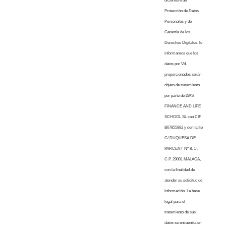
diciembre de
Protección de Datos
Personales y de
Garantía de los
Derechos Digitales, le
informamos que los
datos por Vd.
proporcionados serán
objeto de tratamiento
por parte de LWS
FINANCE AND LIFE
SCHOOL SL con CIF
B67855882 y domicilio
C/ DUQUESA DE
PARCENT Nº 8, 1º,
C.P. 29001 MALAGA,
con la finalidad de
atender su solicitud de
información. La base
legal para el
tratamiento de sus
datos se encuentra en