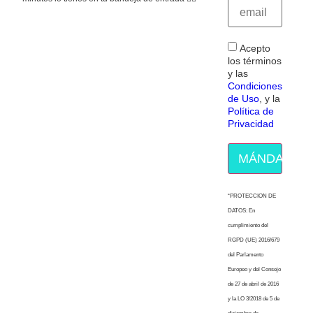
Acepto
los términos
y las
Condiciones
de Uso
, y la
Política de
Privacidad
MÁNDAME E
“PROTECCION DE
DATOS: En
cumplimiento del
RGPD (UE) 2016/679
del Parlamento
Europeo y del Consejo
de 27 de abril de 2016
y la LO 3/2018 de 5 de