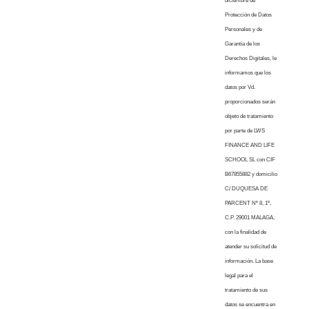
diciembre de
Protección de Datos
Personales y de
Garantía de los
Derechos Digitales, le
informamos que los
datos por Vd.
proporcionados serán
objeto de tratamiento
por parte de LWS
FINANCE AND LIFE
SCHOOL SL con CIF
B67855882 y domicilio
C/ DUQUESA DE
PARCENT Nº 8, 1º,
C.P. 29001 MALAGA,
con la finalidad de
atender su solicitud de
información. La base
legal para el
tratamiento de sus
datos se encuentra en