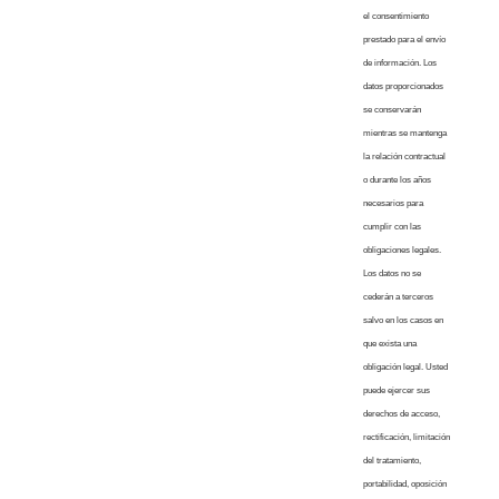
el consentimiento
prestado para el envío
de información. Los
datos proporcionados
se conservarán
mientras se mantenga
la relación contractual
o durante los años
necesarios para
cumplir con las
obligaciones legales.
Los datos no se
cederán a terceros
salvo en los casos en
que exista una
obligación legal. Usted
puede ejercer sus
derechos de acceso,
rectificación, limitación
del tratamiento,
portabilidad, oposición