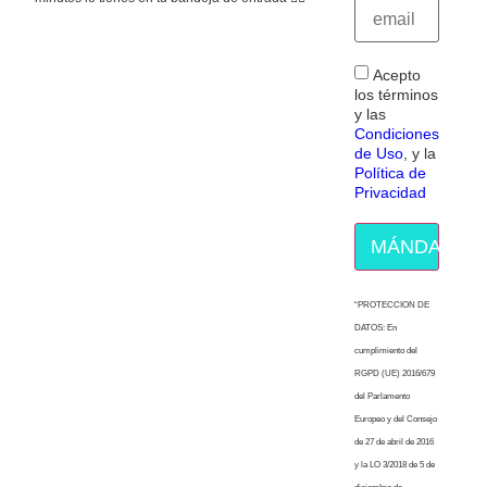
Acepto
los términos
y las
Condiciones
de Uso
, y la
Política de
Privacidad
MÁNDAME E
“PROTECCION DE
DATOS: En
cumplimiento del
RGPD (UE) 2016/679
del Parlamento
Europeo y del Consejo
de 27 de abril de 2016
y la LO 3/2018 de 5 de