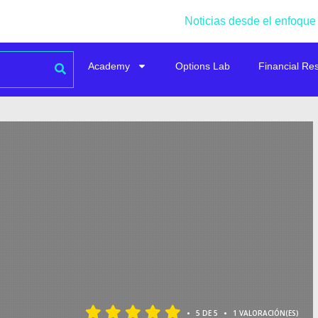
Noticias desde el enfoque
Academy
Options Lab
Financial Re
•
•
5 DE 5
1 VALORACIÓN(ES)