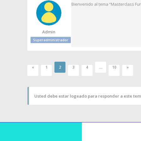
Bienvenido al tema “Masterclass Fu
Admin
Superadministrador
2
…
«
1
3
4
10
»
Usted debe estar logeado para responder a este tem