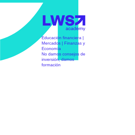
Educación financiera |
Mercados | Finanzas y
Economía
No damos consejos de
inversión, damos
formación