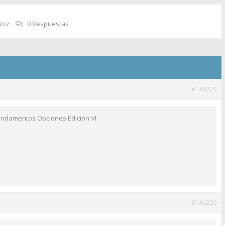
Voz
0 Respuestas
#146219
undamentos Opciones Edición VI
#146220