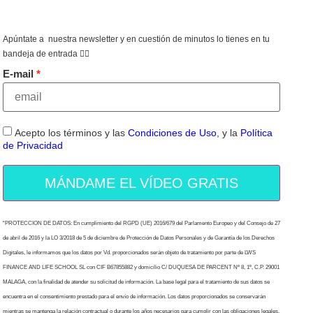
Apúntate a nuestra newsletter y en cuestión de minutos lo tienes en tu
bandeja de entrada 👇🏻
E-mail
Acepto los términos y las
Condiciones de Uso
, y la
Política
de Privacidad
MÁNDAME EL VÍDEO GRATIS
“PROTECCION DE DATOS: En cumplimiento del RGPD (UE) 2016/679 del Parlamento Europeo y del Consejo de 27
de abril de 2016 y la LO 3/2018 de 5 de diciembre de Protección de Datos Personales y de Garantía de los Derechos
Digitales, le informamos que los datos por Vd. proporcionados serán objeto de tratamiento por parte de LWS
FINANCE AND LIFE SCHOOL SL con CIF B67855882 y domicilio C/ DUQUESA DE PARCENT Nº 8, 1º, C.P. 29001
MALAGA, con la finalidad de atender su solicitud de información. La base legal para el tratamiento de sus datos se
encuentra en el consentimiento prestado para el envío de información. Los datos proporcionados se conservarán
mientras se mantenga la relación contractual o durante los años necesarios para cumplir con las obligaciones legales.