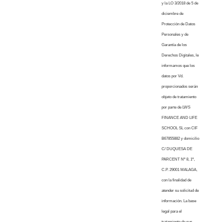
y la LO 3/2018 de 5 de
diciembre de
Protección de Datos
Personales y de
Garantía de los
Derechos Digitales, le
informamos que los
datos por Vd.
proporcionados serán
objeto de tratamiento
por parte de LWS
FINANCE AND LIFE
SCHOOL SL con CIF
B67855882 y domicilio
C/ DUQUESA DE
PARCENT Nº 8, 1º,
C.P. 29001 MALAGA,
con la finalidad de
atender su solicitud de
información. La base
legal para el
tratamiento de sus