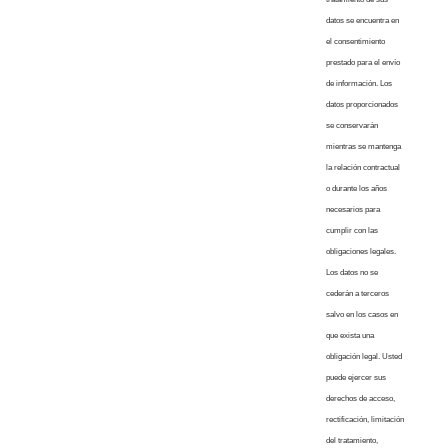
datos se encuentra en
el consentimiento
prestado para el envío
de información. Los
datos proporcionados
se conservarán
mientras se mantenga
la relación contractual
o durante los años
necesarios para
cumplir con las
obligaciones legales.
Los datos no se
cederán a terceros
salvo en los casos en
que exista una
obligación legal. Usted
puede ejercer sus
derechos de acceso,
rectificación, limitación
del tratamiento,