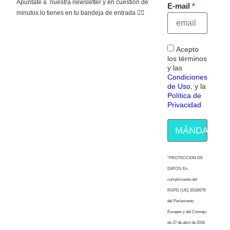
Apúntate a nuestra newsletter y en cuestión de
E-mail
minutos lo tienes en tu bandeja de entrada 👇🏻
Acepto
los términos
y las
Condiciones
de Uso
, y la
Política de
Privacidad
MÁNDAME E
“PROTECCION DE
DATOS: En
cumplimiento del
RGPD (UE) 2016/679
del Parlamento
Europeo y del Consejo
de 27 de abril de 2016