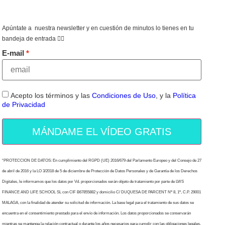
Apúntate a nuestra newsletter y en cuestión de minutos lo tienes en tu
bandeja de entrada 👇🏻
E-mail
Acepto los términos y las
Condiciones de Uso
, y la
Política
de Privacidad
MÁNDAME EL VÍDEO GRATIS
“PROTECCION DE DATOS: En cumplimiento del RGPD (UE) 2016/679 del Parlamento Europeo y del Consejo de 27
de abril de 2016 y la LO 3/2018 de 5 de diciembre de Protección de Datos Personales y de Garantía de los Derechos
Digitales, le informamos que los datos por Vd. proporcionados serán objeto de tratamiento por parte de LWS
FINANCE AND LIFE SCHOOL SL con CIF B67855882 y domicilio C/ DUQUESA DE PARCENT Nº 8, 1º, C.P. 29001
MALAGA, con la finalidad de atender su solicitud de información. La base legal para el tratamiento de sus datos se
encuentra en el consentimiento prestado para el envío de información. Los datos proporcionados se conservarán
mientras se mantenga la relación contractual o durante los años necesarios para cumplir con las obligaciones legales.