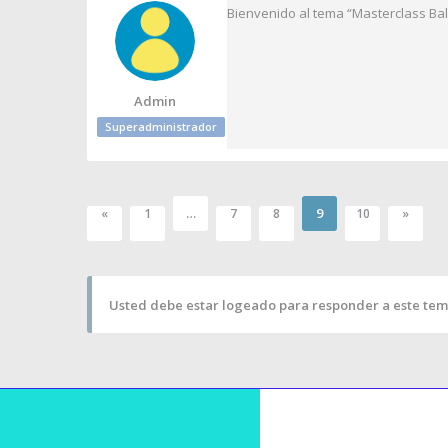
Bienvenido al tema “Masterclass Bal
Admin
Superadministrador
…
9
«
1
7
8
10
»
Usted debe estar logeado para responder a este tem