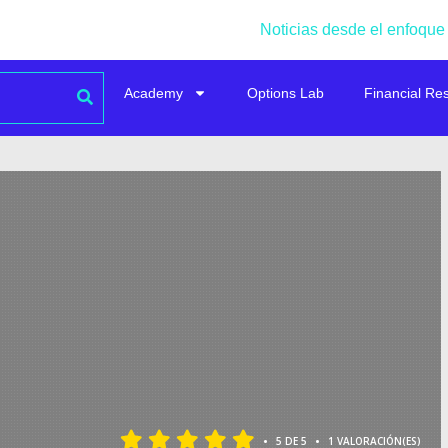
Noticias desde el enfoque
Academy
Options Lab
Financial Re
•
•
5 DE 5
1 VALORACIÓN(ES)