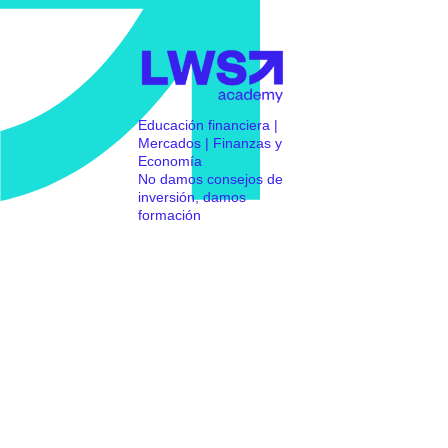
Educación financiera |
Mercados | Finanzas y
Economía
No damos consejos de
inversión, damos
formación