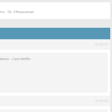
Voz
0 Respuestas
#105558
lance – Caso Netflix
#105559