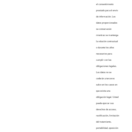
el consentimiento
prestado para el envío
de información. Los
datos proporcionados
se conservarán
mientras se mantenga
la relación contractual
o durante los años
necesarios para
cumplir con las
obligaciones legales.
Los datos no se
cederán a terceros
salvo en los casos en
que exista una
obligación legal. Usted
puede ejercer sus
derechos de acceso,
rectificación, limitación
del tratamiento,
portabilidad, oposición