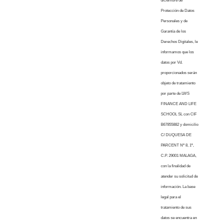
diciembre de
Protección de Datos
Personales y de
Garantía de los
Derechos Digitales, le
informamos que los
datos por Vd.
proporcionados serán
objeto de tratamiento
por parte de LWS
FINANCE AND LIFE
SCHOOL SL con CIF
B67855882 y domicilio
C/ DUQUESA DE
PARCENT Nº 8, 1º,
C.P. 29001 MALAGA,
con la finalidad de
atender su solicitud de
información. La base
legal para el
tratamiento de sus
datos se encuentra en