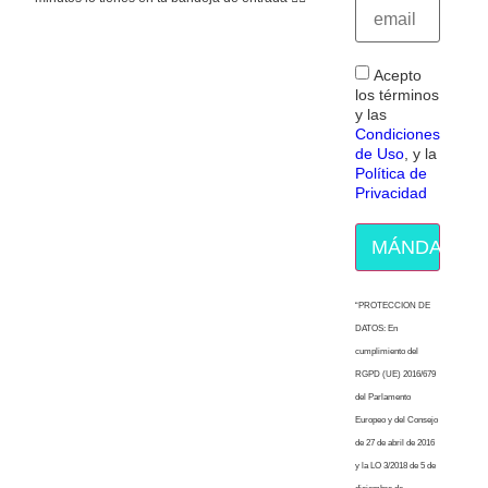
Acepto
los términos
y las
Condiciones
de Uso
, y la
Política de
Privacidad
MÁNDAME E
“PROTECCION DE
DATOS: En
cumplimiento del
RGPD (UE) 2016/679
del Parlamento
Europeo y del Consejo
de 27 de abril de 2016
y la LO 3/2018 de 5 de