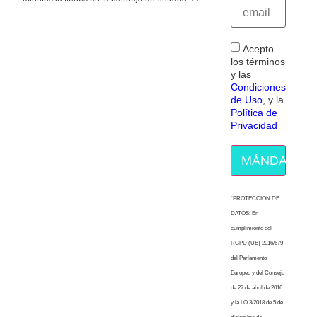
Acepto
los términos
y las
Condiciones
de Uso
, y la
Política de
Privacidad
MÁNDAME E
“PROTECCION DE
DATOS: En
cumplimiento del
RGPD (UE) 2016/679
del Parlamento
Europeo y del Consejo
de 27 de abril de 2016
y la LO 3/2018 de 5 de