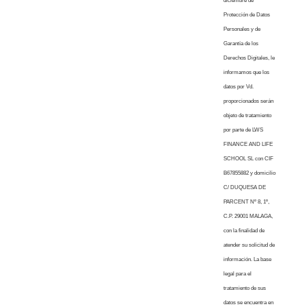
diciembre de
Protección de Datos
Personales y de
Garantía de los
Derechos Digitales, le
informamos que los
datos por Vd.
proporcionados serán
objeto de tratamiento
por parte de LWS
FINANCE AND LIFE
SCHOOL SL con CIF
B67855882 y domicilio
C/ DUQUESA DE
PARCENT Nº 8, 1º,
C.P. 29001 MALAGA,
con la finalidad de
atender su solicitud de
información. La base
legal para el
tratamiento de sus
datos se encuentra en