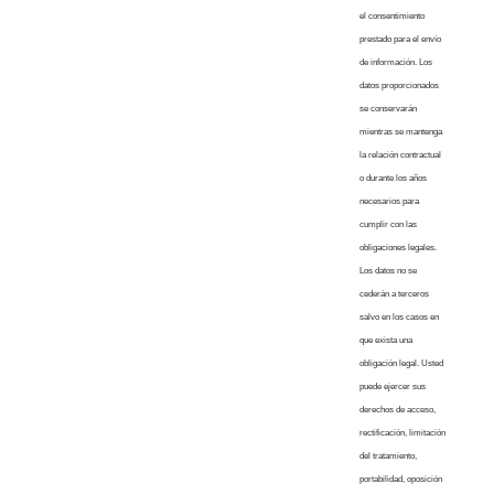
el consentimiento
prestado para el envío
de información. Los
datos proporcionados
se conservarán
mientras se mantenga
la relación contractual
o durante los años
necesarios para
cumplir con las
obligaciones legales.
Los datos no se
cederán a terceros
salvo en los casos en
que exista una
obligación legal. Usted
puede ejercer sus
derechos de acceso,
rectificación, limitación
del tratamiento,
portabilidad, oposición