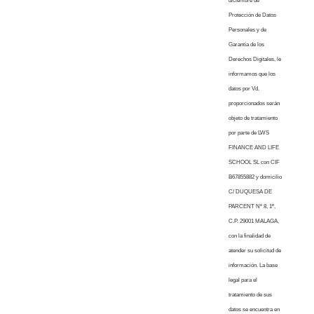
diciembre de
Protección de Datos
Personales y de
Garantía de los
Derechos Digitales, le
informamos que los
datos por Vd.
proporcionados serán
objeto de tratamiento
por parte de LWS
FINANCE AND LIFE
SCHOOL SL con CIF
B67855882 y domicilio
C/ DUQUESA DE
PARCENT Nº 8, 1º,
C.P. 29001 MALAGA,
con la finalidad de
atender su solicitud de
información. La base
legal para el
tratamiento de sus
datos se encuentra en