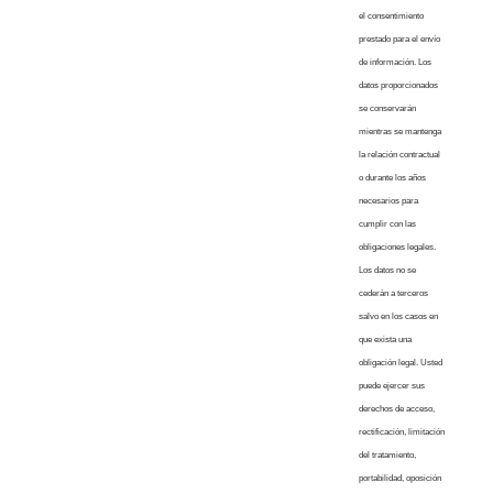
el consentimiento
prestado para el envío
de información. Los
datos proporcionados
se conservarán
mientras se mantenga
la relación contractual
o durante los años
necesarios para
cumplir con las
obligaciones legales.
Los datos no se
cederán a terceros
salvo en los casos en
que exista una
obligación legal. Usted
puede ejercer sus
derechos de acceso,
rectificación, limitación
del tratamiento,
portabilidad, oposición