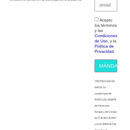
Acepto
los términos
y las
Condiciones
de Uso
, y la
Política de
Privacidad
MÁNDAME E
“PROTECCION DE
DATOS: En
cumplimiento del
RGPD (UE) 2016/679
del Parlamento
Europeo y del Consejo
de 27 de abril de 2016
y la LO 3/2018 de 5 de