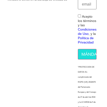
Acepto
los términos
y las
Condiciones
de Uso
, y la
Política de
Privacidad
MÁNDAME E
“PROTECCION DE
DATOS: En
cumplimiento del
RGPD (UE) 2016/679
del Parlamento
Europeo y del Consejo
de 27 de abril de 2016
y la LO 3/2018 de 5 de