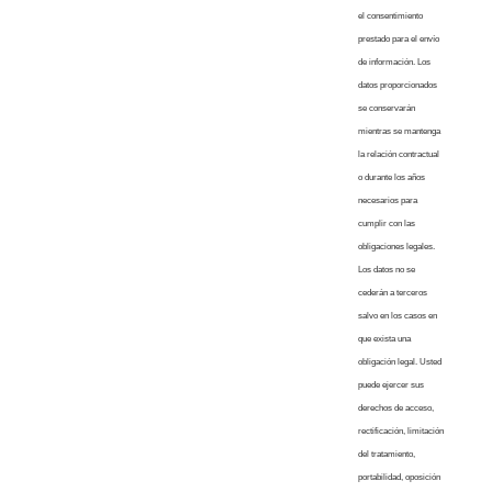
el consentimiento
prestado para el envío
de información. Los
datos proporcionados
se conservarán
mientras se mantenga
la relación contractual
o durante los años
necesarios para
cumplir con las
obligaciones legales.
Los datos no se
cederán a terceros
salvo en los casos en
que exista una
obligación legal. Usted
puede ejercer sus
derechos de acceso,
rectificación, limitación
del tratamiento,
portabilidad, oposición