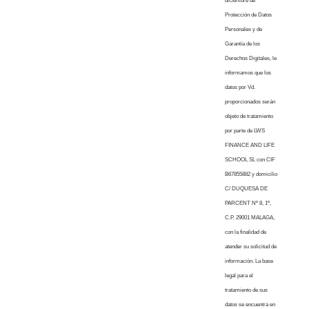
diciembre de
Protección de Datos
Personales y de
Garantía de los
Derechos Digitales, le
informamos que los
datos por Vd.
proporcionados serán
objeto de tratamiento
por parte de LWS
FINANCE AND LIFE
SCHOOL SL con CIF
B67855882 y domicilio
C/ DUQUESA DE
PARCENT Nº 8, 1º,
C.P. 29001 MALAGA,
con la finalidad de
atender su solicitud de
información. La base
legal para el
tratamiento de sus
datos se encuentra en