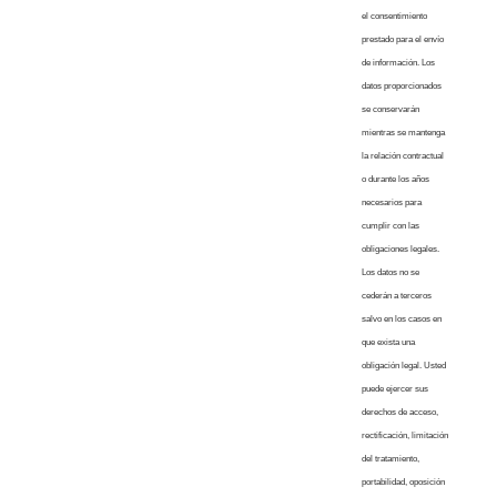
el consentimiento
prestado para el envío
de información. Los
datos proporcionados
se conservarán
mientras se mantenga
la relación contractual
o durante los años
necesarios para
cumplir con las
obligaciones legales.
Los datos no se
cederán a terceros
salvo en los casos en
que exista una
obligación legal. Usted
puede ejercer sus
derechos de acceso,
rectificación, limitación
del tratamiento,
portabilidad, oposición