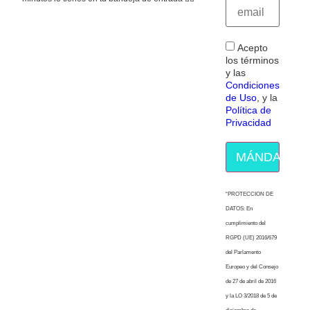
Acepto
los términos
y las
Condiciones
de Uso
, y la
Política de
Privacidad
MÁNDAME E
“PROTECCION DE
DATOS: En
cumplimiento del
RGPD (UE) 2016/679
del Parlamento
Europeo y del Consejo
de 27 de abril de 2016
y la LO 3/2018 de 5 de