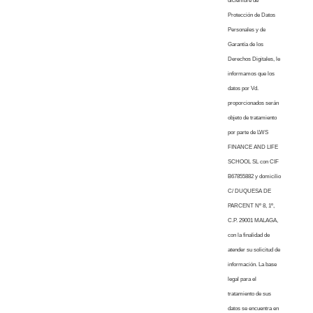
diciembre de
Protección de Datos
Personales y de
Garantía de los
Derechos Digitales, le
informamos que los
datos por Vd.
proporcionados serán
objeto de tratamiento
por parte de LWS
FINANCE AND LIFE
SCHOOL SL con CIF
B67855882 y domicilio
C/ DUQUESA DE
PARCENT Nº 8, 1º,
C.P. 29001 MALAGA,
con la finalidad de
atender su solicitud de
información. La base
legal para el
tratamiento de sus
datos se encuentra en