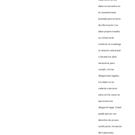
datos se encuentra en
el consentimiento
prestado para el envío
de información. Los
datos proporcionados
se conservarán
mientras se mantenga
la relación contractual
o durante los años
necesarios para
cumplir con las
obligaciones legales.
Los datos no se
cederán a terceros
salvo en los casos en
que exista una
obligación legal. Usted
puede ejercer sus
derechos de acceso,
rectificación, limitación
del tratamiento,