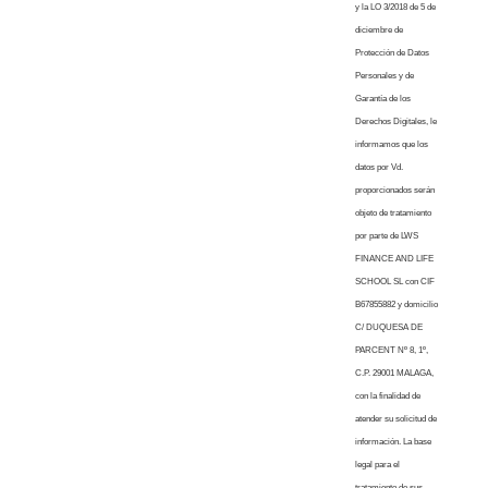
y la LO 3/2018 de 5 de
diciembre de
Protección de Datos
Personales y de
Garantía de los
Derechos Digitales, le
informamos que los
datos por Vd.
proporcionados serán
objeto de tratamiento
por parte de LWS
FINANCE AND LIFE
SCHOOL SL con CIF
B67855882 y domicilio
C/ DUQUESA DE
PARCENT Nº 8, 1º,
C.P. 29001 MALAGA,
con la finalidad de
atender su solicitud de
información. La base
legal para el
tratamiento de sus