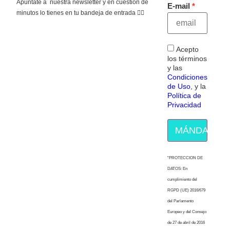
Apúntate a nuestra newsletter y en cuestión de
E-mail
minutos lo tienes en tu bandeja de entrada 👇🏻
Acepto
los términos
y las
Condiciones
de Uso
, y la
Política de
Privacidad
MÁNDAME E
“PROTECCION DE
DATOS: En
cumplimiento del
RGPD (UE) 2016/679
del Parlamento
Europeo y del Consejo
de 27 de abril de 2016