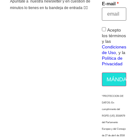
Apúntate a nuestra newsletter y en cuestión de
E-mail
minutos lo tienes en tu bandeja de entrada 👇🏻
Acepto
los términos
y las
Condiciones
de Uso
, y la
Política de
Privacidad
MÁNDAME E
“PROTECCION DE
DATOS: En
cumplimiento del
RGPD (UE) 2016/679
del Parlamento
Europeo y del Consejo
de 27 de abril de 2016