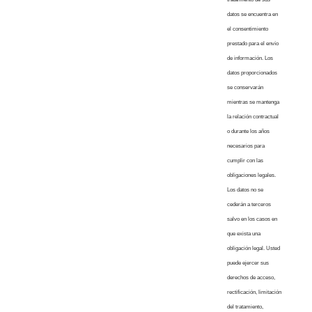
datos se encuentra en
el consentimiento
prestado para el envío
de información. Los
datos proporcionados
se conservarán
mientras se mantenga
la relación contractual
o durante los años
necesarios para
cumplir con las
obligaciones legales.
Los datos no se
cederán a terceros
salvo en los casos en
que exista una
obligación legal. Usted
puede ejercer sus
derechos de acceso,
rectificación, limitación
del tratamiento,