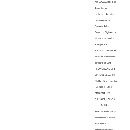
y la LO 3/2018 de 5 de
diciembre de
Protección de Datos
Personales y de
Garantía de los
Derechos Digitales, le
informamos que los
datos por Vd.
proporcionados serán
objeto de tratamiento
por parte de LWS
FINANCE AND LIFE
SCHOOL SL con CIF
B67855882 y domicilio
C/ DUQUESA DE
PARCENT Nº 8, 1º,
C.P. 29001 MALAGA,
con la finalidad de
atender su solicitud de
información. La base
legal para el
tratamiento de sus