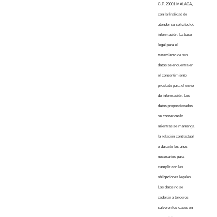
C.P. 29001 MALAGA,
con la finalidad de
atender su solicitud de
información. La base
legal para el
tratamiento de sus
datos se encuentra en
el consentimiento
prestado para el envío
de información. Los
datos proporcionados
se conservarán
mientras se mantenga
la relación contractual
o durante los años
necesarios para
cumplir con las
obligaciones legales.
Los datos no se
cederán a terceros
salvo en los casos en