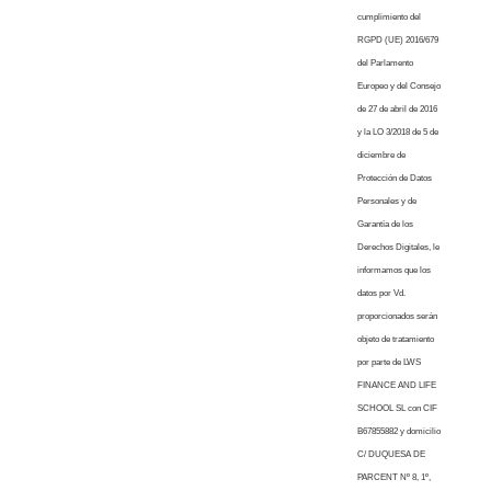
cumplimiento del
RGPD (UE) 2016/679
del Parlamento
Europeo y del Consejo
de 27 de abril de 2016
y la LO 3/2018 de 5 de
diciembre de
Protección de Datos
Personales y de
Garantía de los
Derechos Digitales, le
informamos que los
datos por Vd.
proporcionados serán
objeto de tratamiento
por parte de LWS
FINANCE AND LIFE
SCHOOL SL con CIF
B67855882 y domicilio
C/ DUQUESA DE
PARCENT Nº 8, 1º,