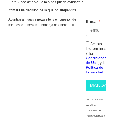
Este vídeo de solo 22 minutos puede ayudarte a
tomar una decisión de la que no arrepentirte.
Apúntate a nuestra newsletter y en cuestión de
E-mail
minutos lo tienes en tu bandeja de entrada 👇🏻
Acepto
los términos
y las
Condiciones
de Uso
, y la
Política de
Privacidad
MÁNDAME E
“PROTECCION DE
DATOS: En
cumplimiento del
RGPD (UE) 2016/679