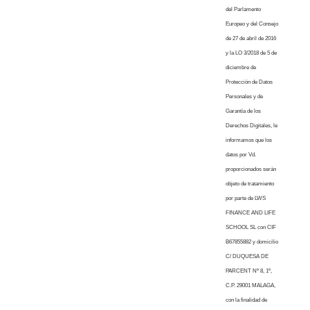
del Parlamento
Europeo y del Consejo
de 27 de abril de 2016
y la LO 3/2018 de 5 de
diciembre de
Protección de Datos
Personales y de
Garantía de los
Derechos Digitales, le
informamos que los
datos por Vd.
proporcionados serán
objeto de tratamiento
por parte de LWS
FINANCE AND LIFE
SCHOOL SL con CIF
B67855882 y domicilio
C/ DUQUESA DE
PARCENT Nº 8, 1º,
C.P. 29001 MALAGA,
con la finalidad de