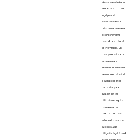
atender su solicitud de
información. La base
legal para el
tratamiento de sus
datos se encuentra en
el consentimiento
prestado para el envío
de información. Los
datos proporcionados
se conservarán
mientras se mantenga
la relación contractual
o durante los años
necesarios para
cumplir con las
obligaciones legales.
Los datos no se
cederán a terceros
salvo en los casos en
que exista una
obligación legal. Usted
puede ejercer sus