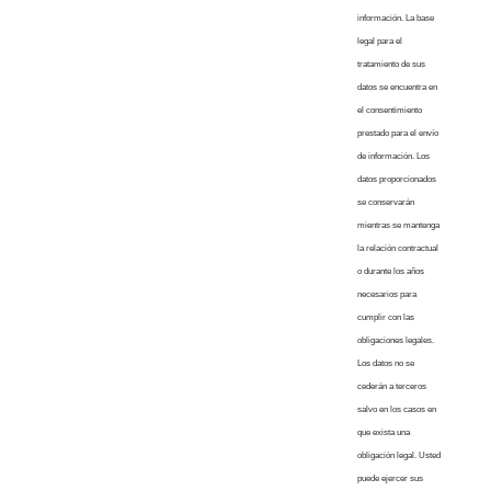
información. La base
legal para el
tratamiento de sus
datos se encuentra en
el consentimiento
prestado para el envío
de información. Los
datos proporcionados
se conservarán
mientras se mantenga
la relación contractual
o durante los años
necesarios para
cumplir con las
obligaciones legales.
Los datos no se
cederán a terceros
salvo en los casos en
que exista una
obligación legal. Usted
puede ejercer sus