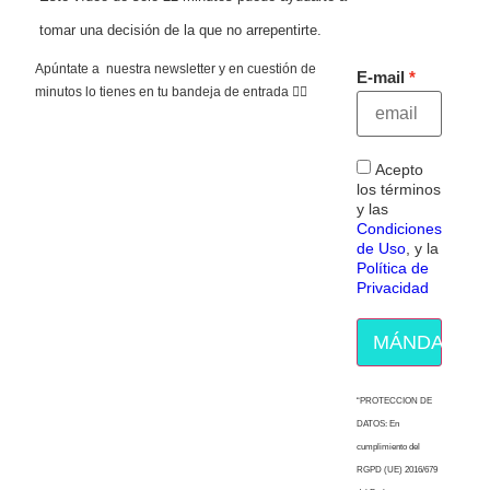
tomar una decisión de la que no arrepentirte.
Apúntate a nuestra newsletter y en cuestión de
E-mail
minutos lo tienes en tu bandeja de entrada 👇🏻
Acepto
los términos
y las
Condiciones
de Uso
, y la
Política de
Privacidad
MÁNDAME E
“PROTECCION DE
DATOS: En
cumplimiento del
RGPD (UE) 2016/679