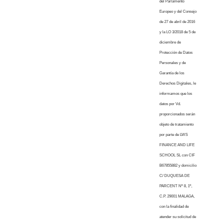
del Parlamento
Europeo y del Consejo
de 27 de abril de 2016
y la LO 3/2018 de 5 de
diciembre de
Protección de Datos
Personales y de
Garantía de los
Derechos Digitales, le
informamos que los
datos por Vd.
proporcionados serán
objeto de tratamiento
por parte de LWS
FINANCE AND LIFE
SCHOOL SL con CIF
B67855882 y domicilio
C/ DUQUESA DE
PARCENT Nº 8, 1º,
C.P. 29001 MALAGA,
con la finalidad de
atender su solicitud de