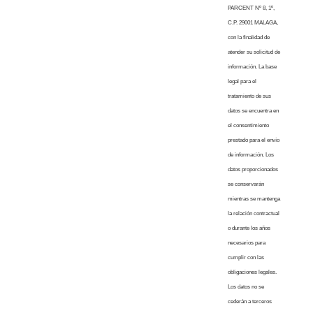
PARCENT Nº 8, 1º,
C.P. 29001 MALAGA,
con la finalidad de
atender su solicitud de
información. La base
legal para el
tratamiento de sus
datos se encuentra en
el consentimiento
prestado para el envío
de información. Los
datos proporcionados
se conservarán
mientras se mantenga
la relación contractual
o durante los años
necesarios para
cumplir con las
obligaciones legales.
Los datos no se
cederán a terceros