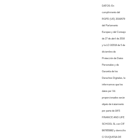
DATOS: En
cumplimiento del
RGPD (UE) 2016/679
del Parlamento
Europeo y del Consejo
de 27 de abril de 2016
y la LO 3/2018 de 5 de
diciembre de
Protección de Datos
Personales y de
Garantía de los
Derechos Digitales, le
informamos que los
datos por Vd.
proporcionados serán
objeto de tratamiento
por parte de LWS
FINANCE AND LIFE
SCHOOL SL con CIF
B67855882 y domicilio
C/ DUQUESA DE