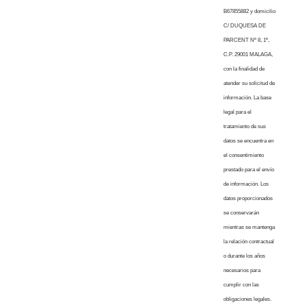
B67855882 y domicilio
C/ DUQUESA DE
PARCENT Nº 8, 1º,
C.P. 29001 MALAGA,
con la finalidad de
atender su solicitud de
información. La base
legal para el
tratamiento de sus
datos se encuentra en
el consentimiento
prestado para el envío
de información. Los
datos proporcionados
se conservarán
mientras se mantenga
la relación contractual
o durante los años
necesarios para
cumplir con las
obligaciones legales.