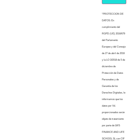
“PROTECCION DE
DATOS: En
cumplimiento del
RGPD (UE) 2016/679
del Parlamento
Europeo y del Consejo
de 27 de abril de 2016
y la LO 3/2018 de 5 de
diciembre de
Protección de Datos
Personales y de
Garantía de los
Derechos Digitales, le
informamos que los
datos por Vd.
proporcionados serán
objeto de tratamiento
por parte de LWS
FINANCE AND LIFE
SCHOOL SL con CIF