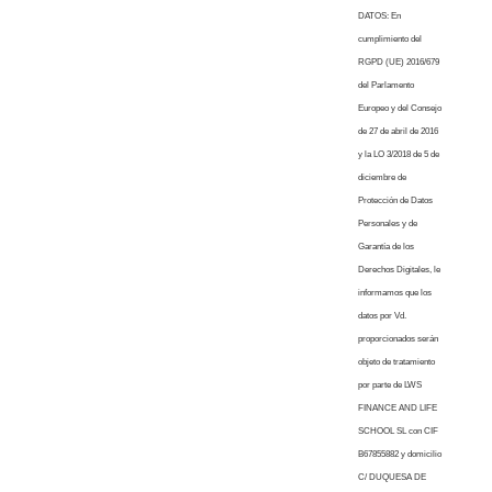
DATOS: En
cumplimiento del
RGPD (UE) 2016/679
del Parlamento
Europeo y del Consejo
de 27 de abril de 2016
y la LO 3/2018 de 5 de
diciembre de
Protección de Datos
Personales y de
Garantía de los
Derechos Digitales, le
informamos que los
datos por Vd.
proporcionados serán
objeto de tratamiento
por parte de LWS
FINANCE AND LIFE
SCHOOL SL con CIF
B67855882 y domicilio
C/ DUQUESA DE