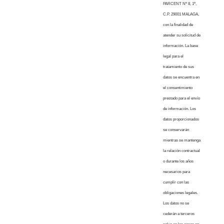
PARCENT Nº 8, 1º,
C.P. 29001 MALAGA,
con la finalidad de
atender su solicitud de
información. La base
legal para el
tratamiento de sus
datos se encuentra en
el consentimiento
prestado para el envío
de información. Los
datos proporcionados
se conservarán
mientras se mantenga
la relación contractual
o durante los años
necesarios para
cumplir con las
obligaciones legales.
Los datos no se
cederán a terceros