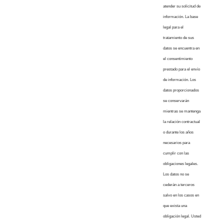
atender su solicitud de
información. La base
legal para el
tratamiento de sus
datos se encuentra en
el consentimiento
prestado para el envío
de información. Los
datos proporcionados
se conservarán
mientras se mantenga
la relación contractual
o durante los años
necesarios para
cumplir con las
obligaciones legales.
Los datos no se
cederán a terceros
salvo en los casos en
que exista una
obligación legal. Usted