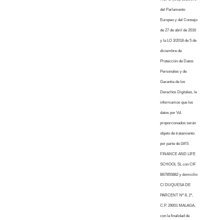
del Parlamento
Europeo y del Consejo
de 27 de abril de 2016
y la LO 3/2018 de 5 de
diciembre de
Protección de Datos
Personales y de
Garantía de los
Derechos Digitales, le
informamos que los
datos por Vd.
proporcionados serán
objeto de tratamiento
por parte de LWS
FINANCE AND LIFE
SCHOOL SL con CIF
B67855882 y domicilio
C/ DUQUESA DE
PARCENT Nº 8, 1º,
C.P. 29001 MALAGA,
con la finalidad de