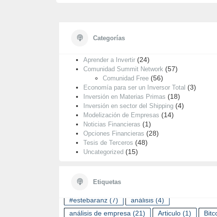
Categorías
Categorías
A
D
(55)
E
Análisis de Empresas
(24)
Aprender a Invertir
(57)
Comunidad Summit Network
(56)
Comunidad Free
(3)
Economía para ser un Inversor Total
(18)
Inversión en Materias Primas
(4)
Inversión en sector del Shipping
(14)
Modelización de Empresas
(1)
Noticias Financieras
(28)
Opciones Financieras
(48)
Tesis de Terceros
(15)
Uncategorized
ETIQUETAS
Etiquetas
#estebaranz
(7)
análisis
(4)
análisis de empresa
(21)
Articulo
(1)
Bitc