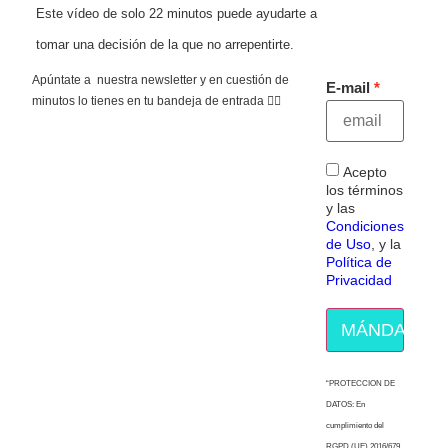
Este vídeo de solo 22 minutos puede ayudarte a
tomar una decisión de la que no arrepentirte.
Apúntate a nuestra newsletter y en cuestión de
E-mail
minutos lo tienes en tu bandeja de entrada 👇🏻
Acepto
los términos
y las
Condiciones
de Uso
, y la
Política de
Privacidad
MÁNDAME E
“PROTECCION DE
DATOS: En
cumplimiento del
RGPD (UE) 2016/679