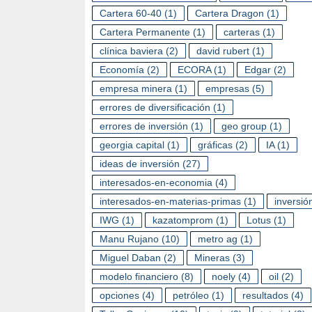
Cartera 60-40
(1)
Cartera Dragon
(1)
Cartera Permanente
(1)
carteras
(1)
clínica baviera
(2)
david rubert
(1)
Economía
(2)
ECORA
(1)
Edgar
(2)
empresa minera
(1)
empresas
(5)
errores de diversificación
(1)
errores de inversión
(1)
geo group
(1)
georgia capital
(1)
gráficas
(2)
IA
(1)
ideas de inversión
(27)
interesados-en-economia
(4)
interesados-en-materias-primas
(1)
inversió
IWG
(1)
kazatomprom
(1)
Lotus
(1)
Manu Rujano
(10)
metro ag
(1)
Miguel Daban
(2)
Mineras
(3)
modelo financiero
(8)
noely
(4)
oil
(2)
opciones
(4)
petróleo
(1)
resultados
(4)