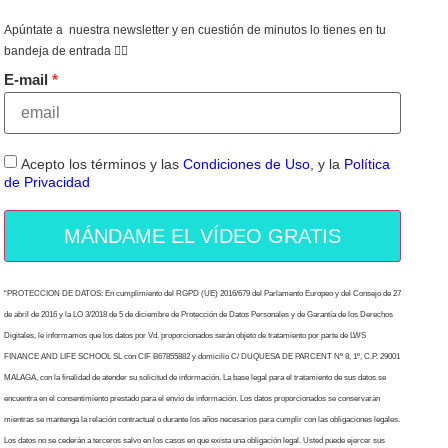
Apúntate a nuestra newsletter y en cuestión de minutos lo tienes en tu
bandeja de entrada 👇🏻
E-mail
Acepto los términos y las
Condiciones de Uso
, y la
Política
de Privacidad
MÁNDAME EL VÍDEO GRATIS
“PROTECCION DE DATOS: En cumplimiento del RGPD (UE) 2016/679 del Parlamento Europeo y del Consejo de 27
de abril de 2016 y la LO 3/2018 de 5 de diciembre de Protección de Datos Personales y de Garantía de los Derechos
Digitales, le informamos que los datos por Vd. proporcionados serán objeto de tratamiento por parte de LWS
FINANCE AND LIFE SCHOOL SL con CIF B67855882 y domicilio C/ DUQUESA DE PARCENT Nº 8, 1º, C.P. 29001
MALAGA, con la finalidad de atender su solicitud de información. La base legal para el tratamiento de sus datos se
encuentra en el consentimiento prestado para el envío de información. Los datos proporcionados se conservarán
mientras se mantenga la relación contractual o durante los años necesarios para cumplir con las obligaciones legales.
Los datos no se cederán a terceros salvo en los casos en que exista una obligación legal. Usted puede ejercer sus