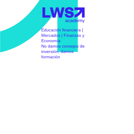
Educación financiera |
Mercados | Finanzas y
Economía
No damos consejos de
inversión, damos
formación