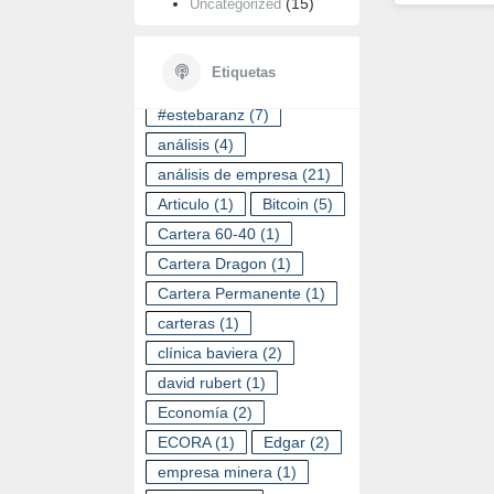
(15)
Uncategorized
ETIQUETAS
Etiquetas
#estebaranz
(7)
análisis
(4)
análisis de empresa
(21)
Articulo
(1)
Bitcoin
(5)
Cartera 60-40
(1)
Cartera Dragon
(1)
Cartera Permanente
(1)
carteras
(1)
clínica baviera
(2)
david rubert
(1)
Economía
(2)
ECORA
(1)
Edgar
(2)
empresa minera
(1)