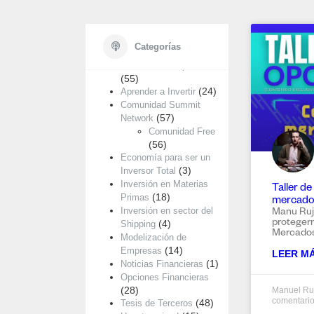
Categorías
Categorías
Análisis de Empresas
(55)
(24)
Aprender a Invertir
Comunidad Summit
(57)
Network
Comunidad Free
(56)
Economía para ser un
(3)
Inversor Total
Inversión en Materias
Taller d
(18)
Primas
mercados
Inversión en sector del
Manu Ruj
proteger
(4)
Shipping
Mercados
Modelización de
(14)
Empresas
LEER MÁ
(1)
Noticias Financieras
Opciones Financieras
(28)
Manuel Ru
comentari
(48)
Tesis de Terceros