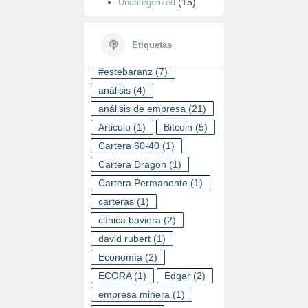
(15)
Uncategorized
ETIQUETAS
Etiquetas
#estebaranz
(7)
análisis
(4)
análisis de empresa
(21)
Articulo
(1)
Bitcoin
(5)
Cartera 60-40
(1)
Cartera Dragon
(1)
Cartera Permanente
(1)
carteras
(1)
clínica baviera
(2)
david rubert
(1)
Economía
(2)
ECORA
(1)
Edgar
(2)
empresa minera
(1)