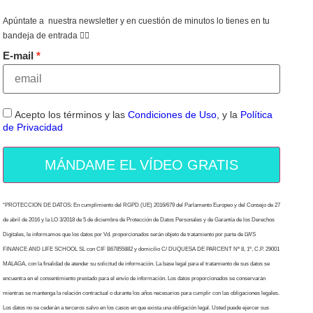
Apúntate a nuestra newsletter y en cuestión de minutos lo tienes en tu
bandeja de entrada 👇🏻
E-mail
Acepto los términos y las
Condiciones de Uso
, y la
Política
de Privacidad
MÁNDAME EL VÍDEO GRATIS
“PROTECCION DE DATOS: En cumplimiento del RGPD (UE) 2016/679 del Parlamento Europeo y del Consejo de 27
de abril de 2016 y la LO 3/2018 de 5 de diciembre de Protección de Datos Personales y de Garantía de los Derechos
Digitales, le informamos que los datos por Vd. proporcionados serán objeto de tratamiento por parte de LWS
FINANCE AND LIFE SCHOOL SL con CIF B67855882 y domicilio C/ DUQUESA DE PARCENT Nº 8, 1º, C.P. 29001
MALAGA, con la finalidad de atender su solicitud de información. La base legal para el tratamiento de sus datos se
encuentra en el consentimiento prestado para el envío de información. Los datos proporcionados se conservarán
mientras se mantenga la relación contractual o durante los años necesarios para cumplir con las obligaciones legales.
Los datos no se cederán a terceros salvo en los casos en que exista una obligación legal. Usted puede ejercer sus