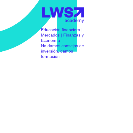
Educación financiera |
Mercados | Finanzas y
Economía
No damos consejos de
inversión, damos
formación