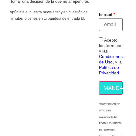
tomar una decisión de la que no arrepentirte.
Apúntate a nuestra newsletter y en cuestión de
E-mail
minutos lo tienes en tu bandeja de entrada 👇🏻
Acepto
los términos
y las
Condiciones
de Uso
, y la
Política de
Privacidad
MÁNDAME E
“PROTECCION DE
DATOS: En
cumplimiento del
RGPD (UE) 2016/679
del Parlamento