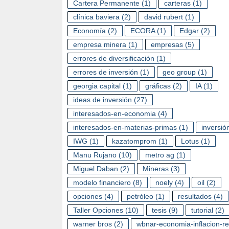
Cartera Permanente
(1)
carteras
(1)
clínica baviera
(2)
david rubert
(1)
Economía
(2)
ECORA
(1)
Edgar
(2)
empresa minera
(1)
empresas
(5)
errores de diversificación
(1)
errores de inversión
(1)
geo group
(1)
georgia capital
(1)
gráficas
(2)
IA
(1)
ideas de inversión
(27)
interesados-en-economia
(4)
interesados-en-materias-primas
(1)
inversió
IWG
(1)
kazatomprom
(1)
Lotus
(1)
Manu Rujano
(10)
metro ag
(1)
Miguel Daban
(2)
Mineras
(3)
modelo financiero
(8)
noely
(4)
oil
(2)
opciones
(4)
petróleo
(1)
resultados
(4)
Taller Opciones
(10)
tesis
(9)
tutorial
(2)
warner bros
(2)
wbnar-economia-inflacion-r