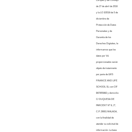
Europeo y del Consejo
de 27 de abril de 2016
y la LO 3/2018 de 5 de
diciembre de
Protección de Datos
Personales y de
Garantía de los
Derechos Digitales, le
informamos que los
datos por Vd.
proporcionados serán
objeto de tratamiento
por parte de LWS
FINANCE AND LIFE
SCHOOL SL con CIF
B67855882 y domicilio
C/ DUQUESA DE
PARCENT Nº 8, 1º,
C.P. 29001 MALAGA,
con la finalidad de
atender su solicitud de
información. La base