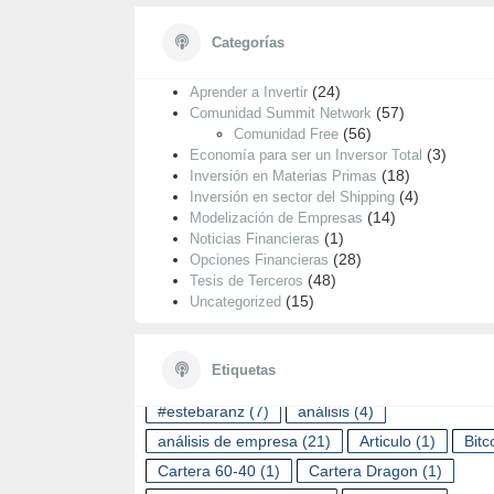
Categorías
Categorías
(55)
Análisis de Empresas
(24)
Aprender a Invertir
(57)
Comunidad Summit Network
(56)
Comunidad Free
(3)
Economía para ser un Inversor Total
(18)
Inversión en Materias Primas
(4)
Inversión en sector del Shipping
(14)
Modelización de Empresas
(1)
Noticias Financieras
(28)
Opciones Financieras
(48)
Tesis de Terceros
(15)
Uncategorized
ETIQUETAS
Etiquetas
#estebaranz
(7)
análisis
(4)
análisis de empresa
(21)
Articulo
(1)
Bitc
Cartera 60-40
(1)
Cartera Dragon
(1)