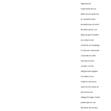
legal para el
tratamiento de sus
datos se encuentra en
el consentimiento
prestado para el envío
de información. Los
datos proporcionados
se conservarán
mientras se mantenga
la relación contractual
o durante los años
necesarios para
cumplir con las
obligaciones legales.
Los datos no se
cederán a terceros
salvo en los casos en
que exista una
obligación legal. Usted
puede ejercer sus
derechos de acceso,