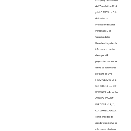
Europeo y del Consejo
de 27 de abril de 2016
y la LO 3/2018 de 5 de
diciembre de
Protección de Datos
Personales y de
Garantía de los
Derechos Digitales, le
informamos que los
datos por Vd.
proporcionados serán
objeto de tratamiento
por parte de LWS
FINANCE AND LIFE
SCHOOL SL con CIF
B67855882 y domicilio
C/ DUQUESA DE
PARCENT Nº 8, 1º,
C.P. 29001 MALAGA,
con la finalidad de
atender su solicitud de
información. La base