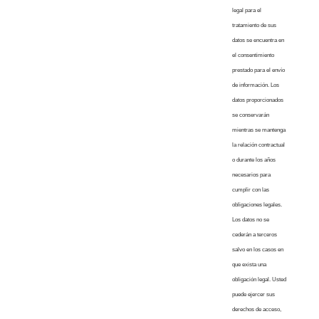
legal para el
tratamiento de sus
datos se encuentra en
el consentimiento
prestado para el envío
de información. Los
datos proporcionados
se conservarán
mientras se mantenga
la relación contractual
o durante los años
necesarios para
cumplir con las
obligaciones legales.
Los datos no se
cederán a terceros
salvo en los casos en
que exista una
obligación legal. Usted
puede ejercer sus
derechos de acceso,