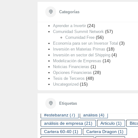
Categorías
Categorías
(55)
Análisis de Empresas
(24)
Aprender a Invertir
(57)
Comunidad Summit Network
(56)
Comunidad Free
(3)
Economía para ser un Inversor Total
(18)
Inversión en Materias Primas
(4)
Inversión en sector del Shipping
(14)
Modelización de Empresas
(1)
Noticias Financieras
(28)
Opciones Financieras
(48)
Tesis de Terceros
(15)
Uncategorized
ETIQUETAS
Etiquetas
#estebaranz
(7)
análisis
(4)
análisis de empresa
(21)
Articulo
(1)
Bitc
Cartera 60-40
(1)
Cartera Dragon
(1)