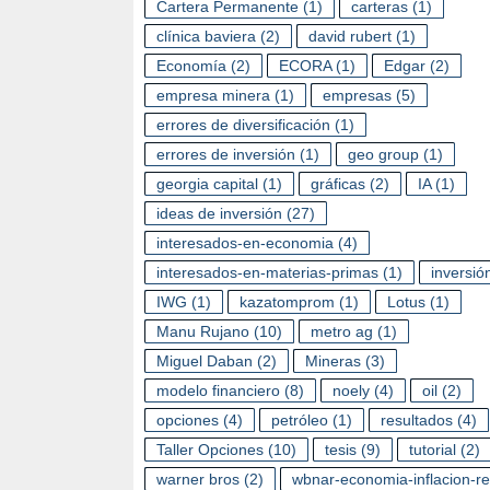
Cartera Permanente
(1)
carteras
(1)
clínica baviera
(2)
david rubert
(1)
Economía
(2)
ECORA
(1)
Edgar
(2)
empresa minera
(1)
empresas
(5)
errores de diversificación
(1)
errores de inversión
(1)
geo group
(1)
georgia capital
(1)
gráficas
(2)
IA
(1)
ideas de inversión
(27)
interesados-en-economia
(4)
interesados-en-materias-primas
(1)
inversió
IWG
(1)
kazatomprom
(1)
Lotus
(1)
Manu Rujano
(10)
metro ag
(1)
Miguel Daban
(2)
Mineras
(3)
modelo financiero
(8)
noely
(4)
oil
(2)
opciones
(4)
petróleo
(1)
resultados
(4)
Taller Opciones
(10)
tesis
(9)
tutorial
(2)
warner bros
(2)
wbnar-economia-inflacion-r