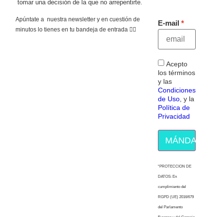
tomar una decisión de la que no arrepentirte.
Apúntate a nuestra newsletter y en cuestión de
E-mail
minutos lo tienes en tu bandeja de entrada 👇🏻
Acepto
los términos
y las
Condiciones
de Uso
, y la
Política de
Privacidad
MÁNDAME E
“PROTECCION DE
DATOS: En
cumplimiento del
RGPD (UE) 2016/679
del Parlamento