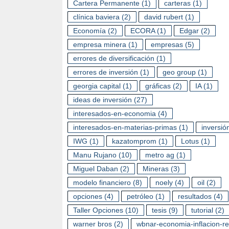
Cartera Permanente
(1)
carteras
(1)
clínica baviera
(2)
david rubert
(1)
Economía
(2)
ECORA
(1)
Edgar
(2)
empresa minera
(1)
empresas
(5)
errores de diversificación
(1)
errores de inversión
(1)
geo group
(1)
georgia capital
(1)
gráficas
(2)
IA
(1)
ideas de inversión
(27)
interesados-en-economia
(4)
interesados-en-materias-primas
(1)
inversió
IWG
(1)
kazatomprom
(1)
Lotus
(1)
Manu Rujano
(10)
metro ag
(1)
Miguel Daban
(2)
Mineras
(3)
modelo financiero
(8)
noely
(4)
oil
(2)
opciones
(4)
petróleo
(1)
resultados
(4)
Taller Opciones
(10)
tesis
(9)
tutorial
(2)
warner bros
(2)
wbnar-economia-inflacion-r