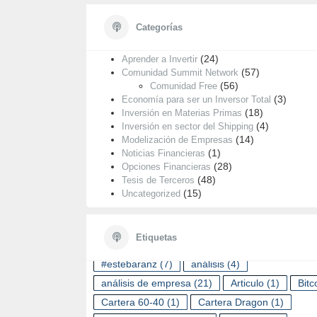
Categorías
Categorías
(55)
Análisis de Empresas
(24)
Aprender a Invertir
(57)
Comunidad Summit Network
(56)
Comunidad Free
(3)
Economía para ser un Inversor Total
(18)
Inversión en Materias Primas
(4)
Inversión en sector del Shipping
(14)
Modelización de Empresas
(1)
Noticias Financieras
(28)
Opciones Financieras
(48)
Tesis de Terceros
(15)
Uncategorized
ETIQUETAS
Etiquetas
#estebaranz
(7)
análisis
(4)
análisis de empresa
(21)
Articulo
(1)
Bitc
Cartera 60-40
(1)
Cartera Dragon
(1)