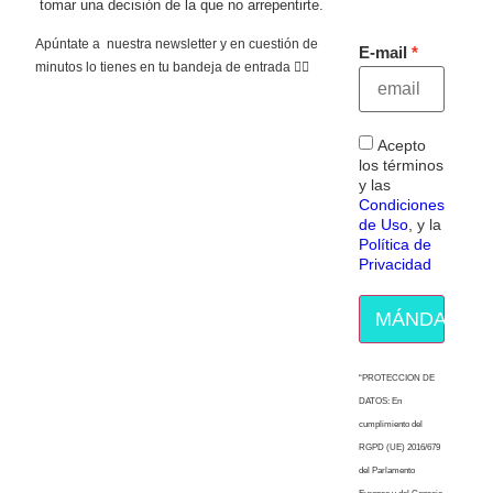
tomar una decisión de la que no arrepentirte.
Apúntate a nuestra newsletter y en cuestión de
E-mail
minutos lo tienes en tu bandeja de entrada 👇🏻
Acepto
los términos
y las
Condiciones
de Uso
, y la
Política de
Privacidad
MÁNDAME E
“PROTECCION DE
DATOS: En
cumplimiento del
RGPD (UE) 2016/679
del Parlamento