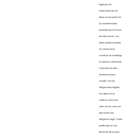
legal para el
tratamiento de sus
datos se encuentra en
el consentimiento
prestado para el envío
de información. Los
datos proporcionados
se conservarán
mientras se mantenga
la relación contractual
o durante los años
necesarios para
cumplir con las
obligaciones legales.
Los datos no se
cederán a terceros
salvo en los casos en
que exista una
obligación legal. Usted
puede ejercer sus
derechos de acceso,