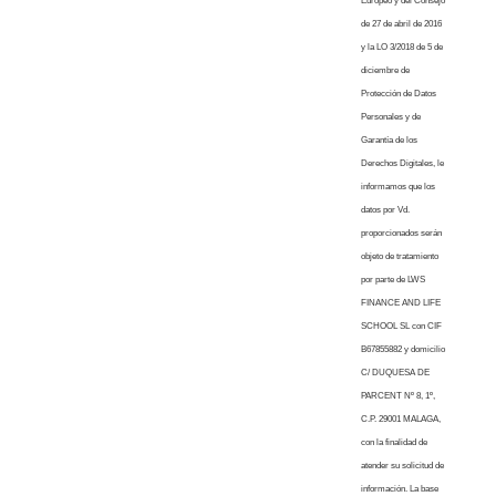
Europeo y del Consejo
de 27 de abril de 2016
y la LO 3/2018 de 5 de
diciembre de
Protección de Datos
Personales y de
Garantía de los
Derechos Digitales, le
informamos que los
datos por Vd.
proporcionados serán
objeto de tratamiento
por parte de LWS
FINANCE AND LIFE
SCHOOL SL con CIF
B67855882 y domicilio
C/ DUQUESA DE
PARCENT Nº 8, 1º,
C.P. 29001 MALAGA,
con la finalidad de
atender su solicitud de
información. La base