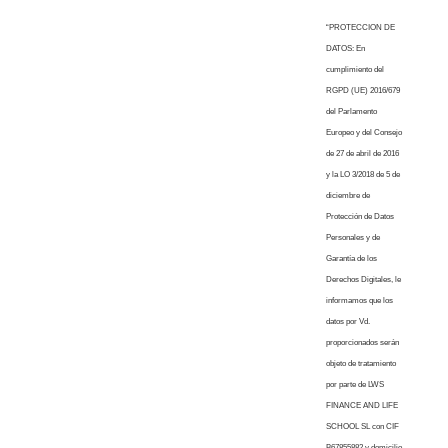
“PROTECCION DE
DATOS: En
cumplimiento del
RGPD (UE) 2016/679
del Parlamento
Europeo y del Consejo
de 27 de abril de 2016
y la LO 3/2018 de 5 de
diciembre de
Protección de Datos
Personales y de
Garantía de los
Derechos Digitales, le
informamos que los
datos por Vd.
proporcionados serán
objeto de tratamiento
por parte de LWS
FINANCE AND LIFE
SCHOOL SL con CIF
B67855882 y domicilio