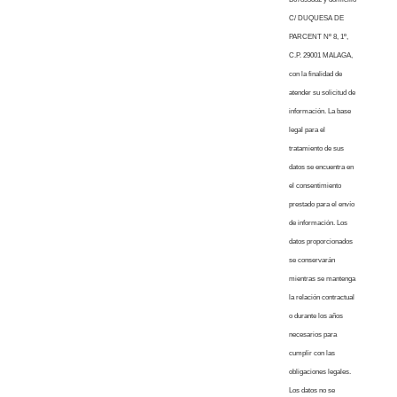
C/ DUQUESA DE
PARCENT Nº 8, 1º,
C.P. 29001 MALAGA,
con la finalidad de
atender su solicitud de
información. La base
legal para el
tratamiento de sus
datos se encuentra en
el consentimiento
prestado para el envío
de información. Los
datos proporcionados
se conservarán
mientras se mantenga
la relación contractual
o durante los años
necesarios para
cumplir con las
obligaciones legales.
Los datos no se