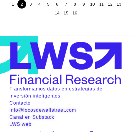
1
2
3
4
5
6
7
8
9
10
11
12
13
14
15
16
Transformamos datos en estrategias de
inversión inteligentes
Contacto
info@locosdewallstreet.com
Canal en Substack
LWS web