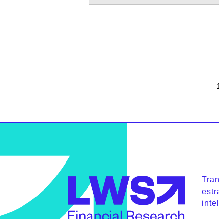
Tra
estr
inte