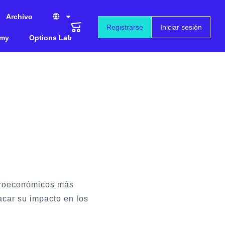
Archivo
Registrarse
Iniciar sesión
emy
Options Lab
acroeconómicos más
acar su impacto en los