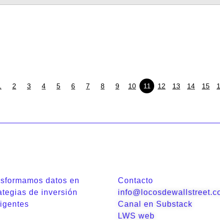
1
2
3
4
5
6
7
8
9
10
11
12
13
14
15
nsformamos datos en
Contacto
ategias de inversión
info@locosdewallstreet.
ligentes
Canal en Substack
LWS web