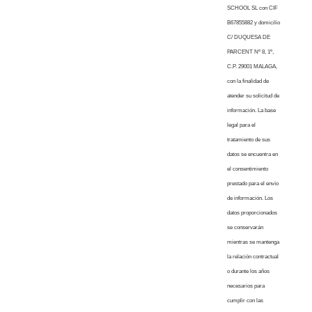
SCHOOL SL con CIF
B67855882 y domicilio
C/ DUQUESA DE
PARCENT Nº 8, 1º,
C.P. 29001 MALAGA,
con la finalidad de
atender su solicitud de
información. La base
legal para el
tratamiento de sus
datos se encuentra en
el consentimiento
prestado para el envío
de información. Los
datos proporcionados
se conservarán
mientras se mantenga
la relación contractual
o durante los años
necesarios para
cumplir con las