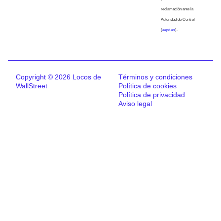
reclamación ante la
Autoridad de Control
(
aepd.es
).
Copyright © 2026 Locos de
Términos y condiciones
WallStreet
Política de cookies
Política de privacidad
Aviso legal