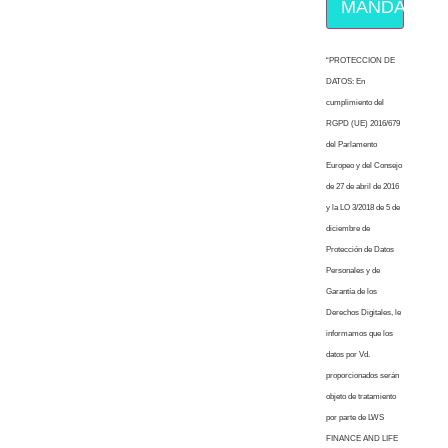
MÁNDAME E
“PROTECCION DE
DATOS: En
cumplimiento del
RGPD (UE) 2016/679
del Parlamento
Europeo y del Consejo
de 27 de abril de 2016
y la LO 3/2018 de 5 de
diciembre de
Protección de Datos
Personales y de
Garantía de los
Derechos Digitales, le
informamos que los
datos por Vd.
proporcionados serán
objeto de tratamiento
por parte de LWS
FINANCE AND LIFE