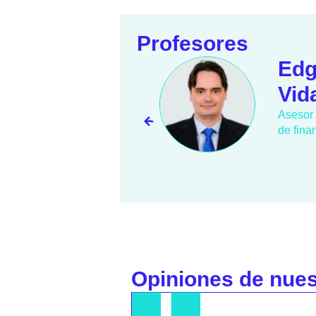
Profesores
nández
Dan
Inverso
sector 
cio Capital. Profesor
en este
rofesional.
Opiniones de nue