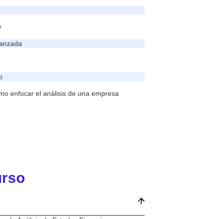
O
vanzada
o
mo enfocar el análisis de una empresa
urso