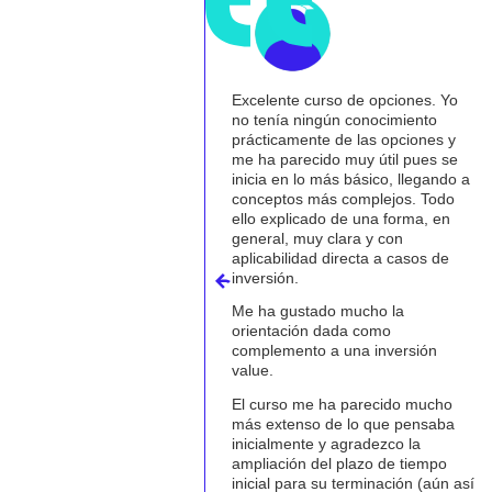
urso de opciones. Yo
Curso muy recomendable para
ngún conocimiento
entender el mundo de las
te de las opciones y
opciones financieras, perderles el
ido muy útil pues se
miedo e implementarlas en
 más básico, llegando a
nuestra operativa habitual de
más complejos. Todo
compra/venta de acciones y
ado de una forma, en
convertirlas en una herramienta
y clara y con
imprescindible.
d directa a casos de
Iván Casals
ado mucho la
n dada como
o a una inversión
e ha parecido mucho
o de lo que pensaba
e y agradezco la
del plazo de tiempo
 su terminación (aún así