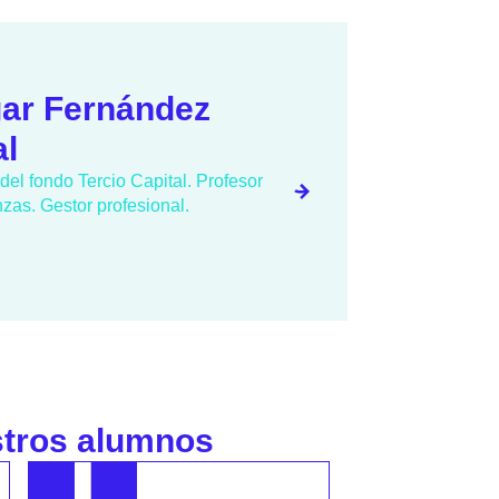
iel Castrillejo
r particular, especializado en el
Oil and Gas. Analista de empresas
 sector.
stros alumnos