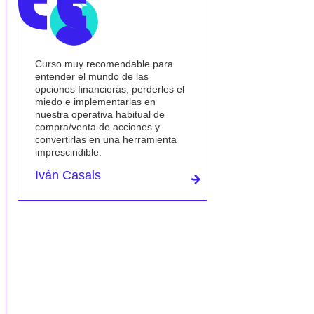
He visto y leído un montón de
Excelente curso 
videos y libros de opciones y por
no tenía ningún 
fin me ha quedado claro.
prácticamente de
me ha parecido m
De momento todavía tengo que
inicia en lo más 
pensar mucho cada operación
conceptos más c
pero es la primera vez que
ello explicado de
entiendo todo lo que escucho
general, muy cla
acerca de alguna operativa de
aplicabilidad dir
opciones.
inversión.
Virginia Castro
Me ha gustado m
orientación dad
complemento a u
value.
El curso me ha 
más extenso de 
inicialmente y ag
ampliación del p
inicial para su t