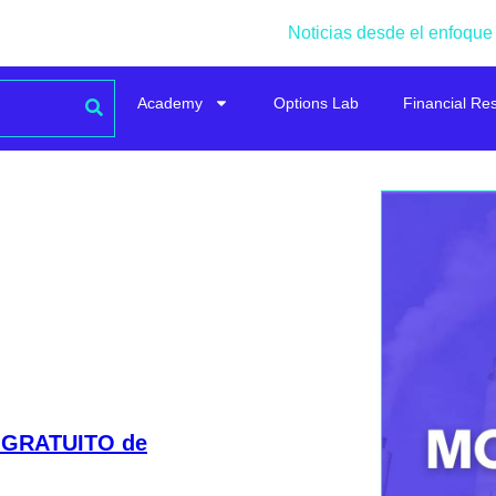
Noticias desde el enfoque
ión de Empresas
Academy
Options Lab
Financial Re
delización de
alizado
is de Estados
ECESARIO
que
e Modelización de
 GRATUITO de
pruebas, significará