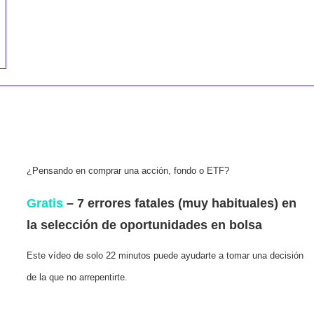
lo he completad
🙂 ).
Gregorio Del
¿Pensando en comprar una acción, fondo o ETF?
Gratis
– 7 errores fatales (muy habituales) en
la selección de oportunidades en bolsa
Este vídeo de solo 22 minutos puede ayudarte a tomar una decisión
de la que no arrepentirte.