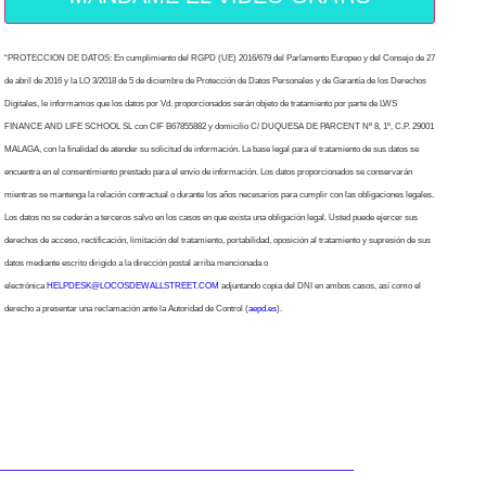
“PROTECCION DE DATOS: En cumplimiento del RGPD (UE) 2016/679 del Parlamento Europeo y del Consejo de 27
de abril de 2016 y la LO 3/2018 de 5 de diciembre de Protección de Datos Personales y de Garantía de los Derechos
Digitales, le informamos que los datos por Vd. proporcionados serán objeto de tratamiento por parte de LWS
FINANCE AND LIFE SCHOOL SL con CIF B67855882 y domicilio C/ DUQUESA DE PARCENT Nº 8, 1º, C.P. 29001
MALAGA, con la finalidad de atender su solicitud de información. La base legal para el tratamiento de sus datos se
encuentra en el consentimiento prestado para el envío de información. Los datos proporcionados se conservarán
mientras se mantenga la relación contractual o durante los años necesarios para cumplir con las obligaciones legales.
Los datos no se cederán a terceros salvo en los casos en que exista una obligación legal. Usted puede ejercer sus
derechos de acceso, rectificación, limitación del tratamiento, portabilidad, oposición al tratamiento y supresión de sus
datos mediante escrito dirigido a la dirección postal arriba mencionada o
electrónica
HELPDESK@LOCOSDEWALLSTREET.COM
adjuntando copia del DNI en ambos casos, así como el
derecho a presentar una reclamación ante la Autoridad de Control (
aepd.es
).