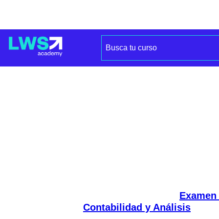
Curso de Modelizac
Curso de Mo
Empresas
📢¡IMPORTANTE!
Si no has re
previamente el curso de Anális
Financieros y Valoración,
ES N
antes de comprar este curso d
Empresas, realices el
Examen
Contabilidad y Análisis
. Si a