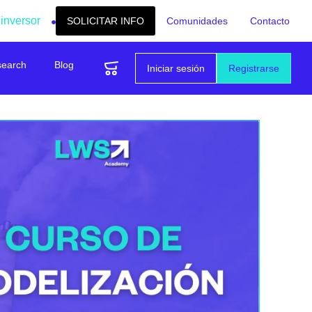
 inversor
SOLICITAR INFO
Comunidades
Contacto
search
Blog
Iniciar sesión
Registrarse