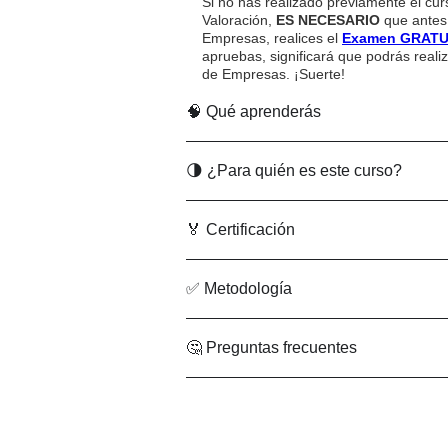
Si no has realizado previamente el cur
Valoración,
ES NECESARIO
que antes
Empresas, realices el
Examen GRATUIT
apruebas, significará que podrás reali
de Empresas. ¡Suerte!
🧠 Qué aprenderás
🌗 ¿Para quién es este curso?
🏅 Certificación
✅ Metodología
🤔 Preguntas frecuentes