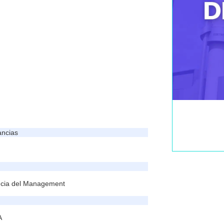
mas el curso de
erte!
ancias
ancia del Management
A