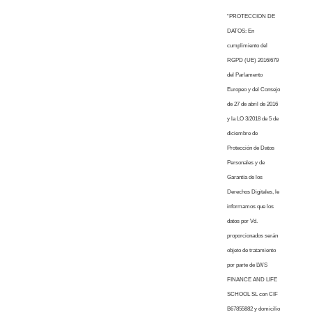
“PROTECCION DE
DATOS: En
cumplimiento del
RGPD (UE) 2016/679
del Parlamento
Europeo y del Consejo
de 27 de abril de 2016
y la LO 3/2018 de 5 de
diciembre de
Protección de Datos
Personales y de
Garantía de los
Derechos Digitales, le
informamos que los
datos por Vd.
proporcionados serán
objeto de tratamiento
por parte de LWS
FINANCE AND LIFE
SCHOOL SL con CIF
B67855882 y domicilio