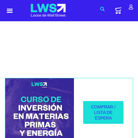
Curso de Inversión en
Materias Primas
El objetivo principal del curso es empoderar
a los alumnos con conocimientos
especializados y prácticos sobre cómo
invertir eficazmente en los mercados de
materias primas y energía.
COMPRAR /
LISTA DE
ESPERA