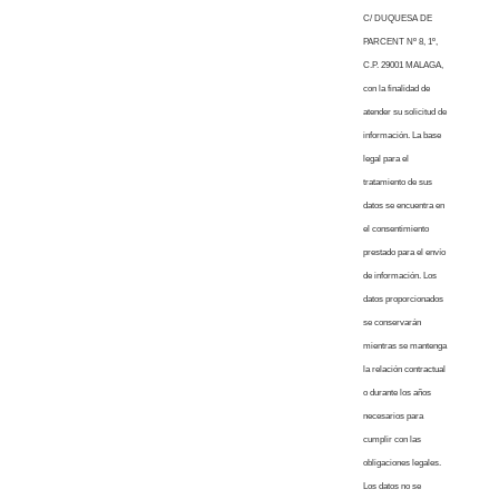
C/ DUQUESA DE
PARCENT Nº 8, 1º,
C.P. 29001 MALAGA,
con la finalidad de
atender su solicitud de
información. La base
legal para el
tratamiento de sus
datos se encuentra en
el consentimiento
prestado para el envío
de información. Los
datos proporcionados
se conservarán
mientras se mantenga
la relación contractual
o durante los años
necesarios para
cumplir con las
obligaciones legales.
Los datos no se