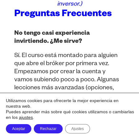
inversor.)
Preguntas Frecuentes
No tengo casi experiencia
invirtiendo. ¿Me sirve?
Sí. El curso está montado para alguien
que abre el bróker por primera vez.
Empezamos por crear la cuenta y
vamos subiendo poco a poco. Algunas
lecciones más avanzadas (opciones,
bonos) están ahí para cuando llegues a
Utilizamos cookies para ofrecerte la mejor experiencia en
ellas. Tú decides el ritmo.
nuestra web.
Puedes aprender más sobre qué cookies utilizamos o cambiarlas
en los
ajustes
.
Curso de Interactive Brokers
Aceptar
Rechazar
Ajustes
¿Hay que saber inglés?
Comprar