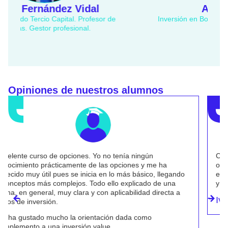
Adrià Rivero
Inversión en Bolsa. Analista bursátil e inversor
Inv
privado
Opiniones de nuestros alumnos
Curso muy recomendable para entender el mundo de las
opciones financieras, perderles el miedo e implementarlas
en nuestra operativa habitual de compra/venta de acciones
y convertirlas en una herramienta imprescindible.
Iván Casals