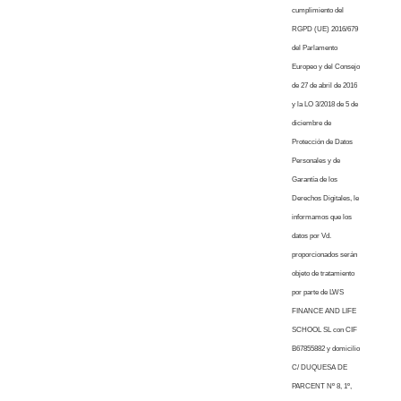
cumplimiento del
RGPD (UE) 2016/679
del Parlamento
Europeo y del Consejo
de 27 de abril de 2016
y la LO 3/2018 de 5 de
diciembre de
Protección de Datos
Personales y de
Garantía de los
Derechos Digitales, le
informamos que los
datos por Vd.
proporcionados serán
objeto de tratamiento
por parte de LWS
FINANCE AND LIFE
SCHOOL SL con CIF
B67855882 y domicilio
C/ DUQUESA DE
PARCENT Nº 8, 1º,