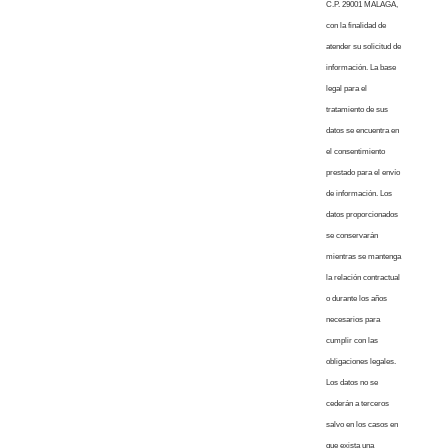
C.P. 29001 MALAGA,
con la finalidad de
atender su solicitud de
información. La base
legal para el
tratamiento de sus
datos se encuentra en
el consentimiento
prestado para el envío
de información. Los
datos proporcionados
se conservarán
mientras se mantenga
la relación contractual
o durante los años
necesarios para
cumplir con las
obligaciones legales.
Los datos no se
cederán a terceros
salvo en los casos en
que exista una