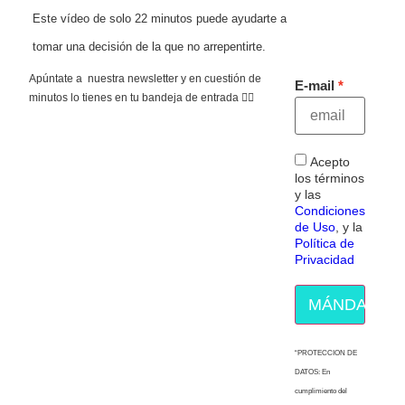
Este vídeo de solo 22 minutos puede ayudarte a
tomar una decisión de la que no arrepentirte.
Apúntate a nuestra newsletter y en cuestión de
E-mail
minutos lo tienes en tu bandeja de entrada 👇🏻
Acepto
los términos
y las
Condiciones
de Uso
, y la
Política de
Privacidad
MÁNDAME E
“PROTECCION DE
DATOS: En
cumplimiento del