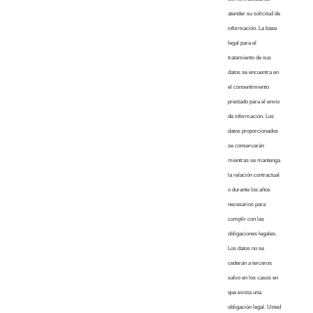
atender su solicitud de
información. La base
legal para el
tratamiento de sus
datos se encuentra en
el consentimiento
prestado para el envío
de información. Los
datos proporcionados
se conservarán
mientras se mantenga
la relación contractual
o durante los años
necesarios para
cumplir con las
obligaciones legales.
Los datos no se
cederán a terceros
salvo en los casos en
que exista una
obligación legal. Usted