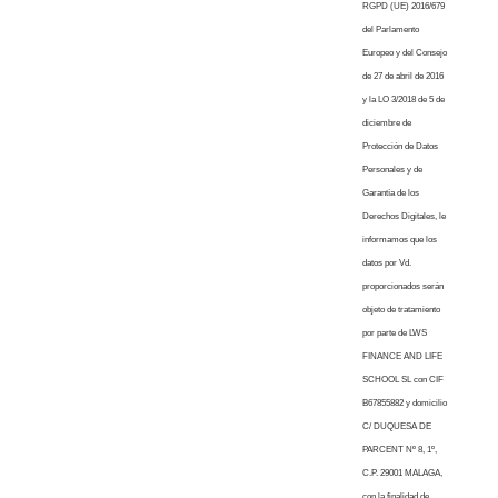
RGPD (UE) 2016/679
del Parlamento
Europeo y del Consejo
de 27 de abril de 2016
y la LO 3/2018 de 5 de
diciembre de
Protección de Datos
Personales y de
Garantía de los
Derechos Digitales, le
informamos que los
datos por Vd.
proporcionados serán
objeto de tratamiento
por parte de LWS
FINANCE AND LIFE
SCHOOL SL con CIF
B67855882 y domicilio
C/ DUQUESA DE
PARCENT Nº 8, 1º,
C.P. 29001 MALAGA,
con la finalidad de