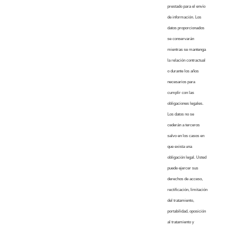
prestado para el envío
de información. Los
datos proporcionados
se conservarán
mientras se mantenga
la relación contractual
o durante los años
necesarios para
cumplir con las
obligaciones legales.
Los datos no se
cederán a terceros
salvo en los casos en
que exista una
obligación legal. Usted
puede ejercer sus
derechos de acceso,
rectificación, limitación
del tratamiento,
portabilidad, oposición
al tratamiento y