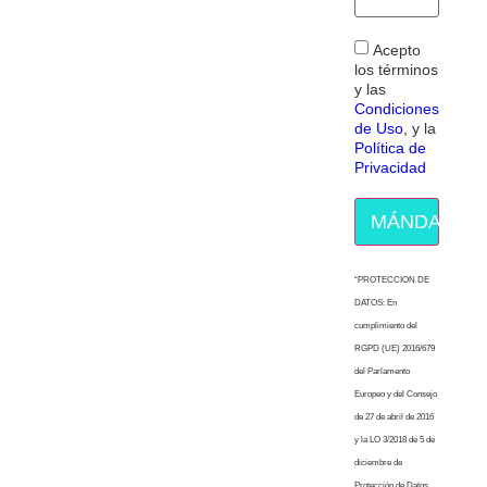
Acepto
los términos
y las
Condiciones
de Uso
, y la
Política de
Privacidad
MÁNDAME E
“PROTECCION DE
DATOS: En
cumplimiento del
RGPD (UE) 2016/679
del Parlamento
Europeo y del Consejo
de 27 de abril de 2016
y la LO 3/2018 de 5 de
diciembre de
Protección de Datos