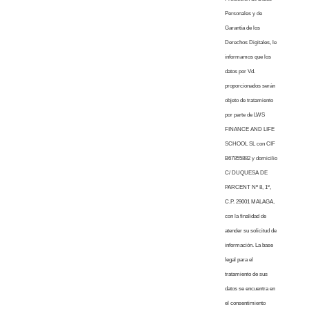
Personales y de
Garantía de los
Derechos Digitales, le
informamos que los
datos por Vd.
proporcionados serán
objeto de tratamiento
por parte de LWS
FINANCE AND LIFE
SCHOOL SL con CIF
B67855882 y domicilio
C/ DUQUESA DE
PARCENT Nº 8, 1º,
C.P. 29001 MALAGA,
con la finalidad de
atender su solicitud de
información. La base
legal para el
tratamiento de sus
datos se encuentra en
el consentimiento