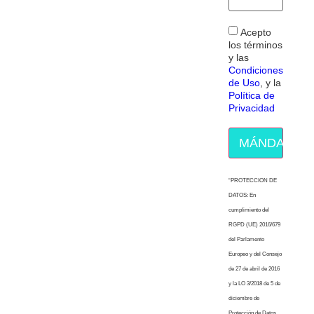
Acepto
los términos
y las
Condiciones
de Uso
, y la
Política de
Privacidad
MÁNDAME E
“PROTECCION DE
DATOS: En
cumplimiento del
RGPD (UE) 2016/679
del Parlamento
Europeo y del Consejo
de 27 de abril de 2016
y la LO 3/2018 de 5 de
diciembre de
Protección de Datos