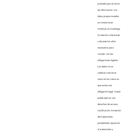
prestado para el envío
de información. Los
datos proporcionados
se conservarán
mientras se mantenga
la relación contractual
o durante los años
necesarios para
cumplir con las
obligaciones legales.
Los datos no se
cederán a terceros
salvo en los casos en
que exista una
obligación legal. Usted
puede ejercer sus
derechos de acceso,
rectificación, limitación
del tratamiento,
portabilidad, oposición
al tratamiento y