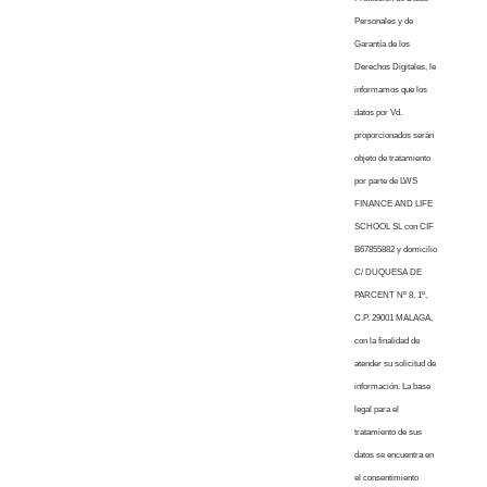
Personales y de
Garantía de los
Derechos Digitales, le
informamos que los
datos por Vd.
proporcionados serán
objeto de tratamiento
por parte de LWS
FINANCE AND LIFE
SCHOOL SL con CIF
B67855882 y domicilio
C/ DUQUESA DE
PARCENT Nº 8, 1º,
C.P. 29001 MALAGA,
con la finalidad de
atender su solicitud de
información. La base
legal para el
tratamiento de sus
datos se encuentra en
el consentimiento